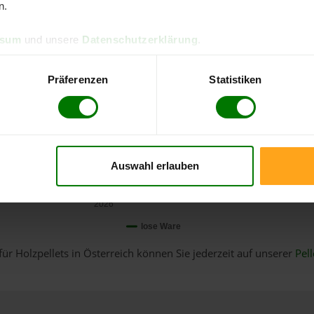
n.
ssum
und unsere
Datenschutzerklärung
.
Präferenzen
Statistiken
Auswahl erlauben
Januar
2026
lose Ware
für Holzpellets in Österreich können Sie jederzeit auf unserer
Pell