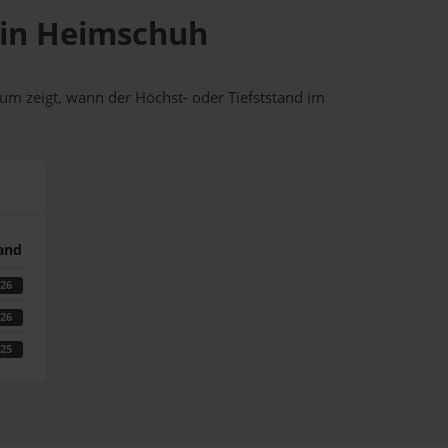
e in Heimschuh
um zeigt, wann der Höchst- oder Tiefststand im
tand
026
026
025