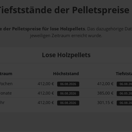
iefststände der Pelletspreis
 der Pelletspreise für lose Holzpellets
. Das dazugehörige Dat
jeweiligen Zeitraum erreicht wurde.
Lose Holzpellets
itraum
Höchststand
Tiefsts
Wochen
412,00 €
412,00 €
06.08.2026
06.08.2
Monate
412,00 €
385,00 €
06.08.2026
06.05.2
ahr
412,00 €
301,15 €
06.08.2026
06.08.2