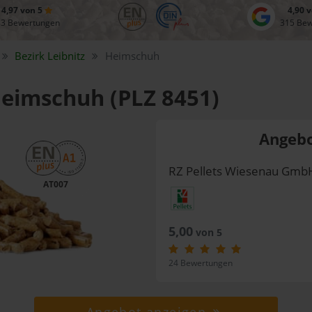
4,97 von 5
4,90 
83 Bewertungen
315 Be
Bezirk
Leibnitz
Heimschuh
Heimschuh (PLZ 8451)
Angebo
RZ Pellets Wiesenau Gmb
AT007
5,00
von 5
24 Bewertungen