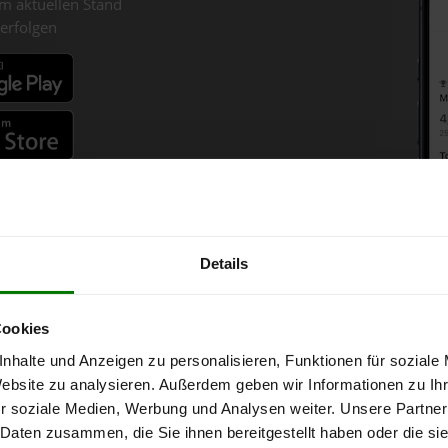
m aktuellen Stand
erfolgen
fahren
Details
olzpellets-Chart für Heimsch
Cookies
nhalte und Anzeigen zu personalisieren, Funktionen für soziale
onne bei Abnahme
von 6 Tonnen loser Ware
in DINplus-/ENplus-Quali
Website zu analysieren. Außerdem geben wir Informationen zu I
r soziale Medien, Werbung und Analysen weiter. Unsere Partner
 Daten zusammen, die Sie ihnen bereitgestellt haben oder die s