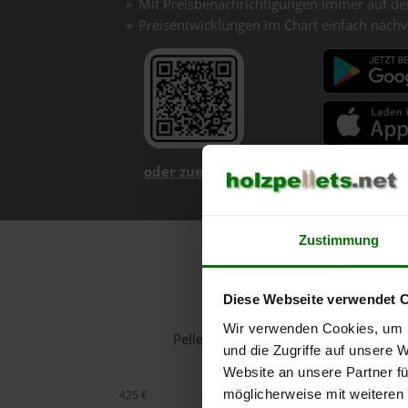
Mit Preisbenachrichtigungen immer auf de
Preisentwicklungen im Chart einfach nachv
oder zuerst mehr über unsere App er
Zustimmung
H
Diese Webseite verwendet 
Wir verwenden Cookies, um I
Pelletspreise in Heimschuh für 1 T
und die Zugriffe auf unsere 
Website an unsere Partner fü
möglicherweise mit weiteren
425 €