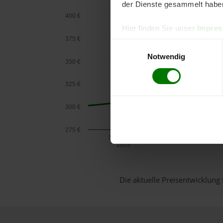
der Dienste gesammelt habe
400 €
Hier finden Sie unser
Impre
375 €
Einwilligungsauswahl
Notwendig
350 €
325 €
300 €
275 €
September
2025
Die aktuelle Preisentwicklung 