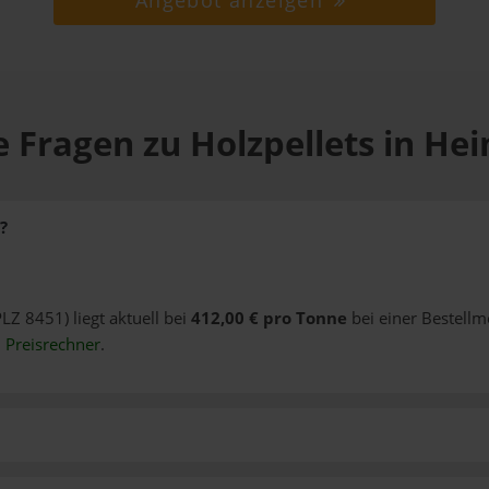
Angebot anzeigen
e Fragen zu Holzpellets in He
?
LZ 8451) liegt aktuell bei
412,00 € pro Tonne
bei einer Bestellm
n
Preisrechner
.