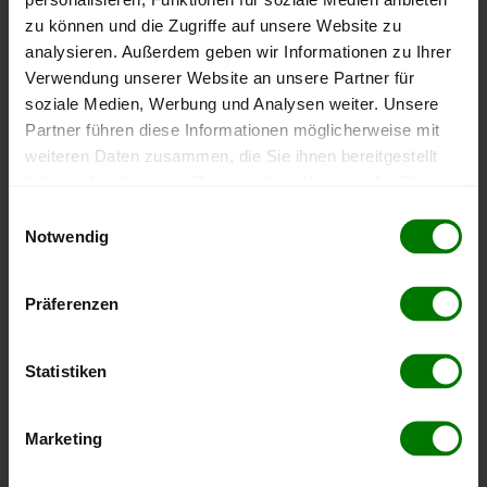
zu können und die Zugriffe auf unsere Website zu
Höchst- und Tiefststände der
analysieren. Außerdem geben wir Informationen zu Ihrer
Pelletspreise in Oed
Verwendung unserer Website an unsere Partner für
soziale Medien, Werbung und Analysen weiter. Unsere
Partner führen diese Informationen möglicherweise mit
Die Tabelle zeigt die
Höchst- und Tiefststände der
weiteren Daten zusammen, die Sie ihnen bereitgestellt
Pelletspreise für lose Holzpellets
. Das dazugehörige
haben oder die sie im Rahmen Ihrer Nutzung der Dienste
Datum zeigt, wann der Höchst- oder Tiefststand im
gesammelt haben.
Einwilligungsauswahl
jeweiligen Zeitraum erreicht wurde.
Notwendig
Hier finden Sie unser
Impressum
und unsere
Lose Holzpellets
Datenschutzerklärung
.
Präferenzen
Zeitraum
Höchststand
Tiefststand
Statistiken
4 Wochen
412,00 €
399,99 €
08.08.2026
08.07.2026
Marketing
3 Monate
412,00 €
391,99 €
08.08.2026
09.05.2026