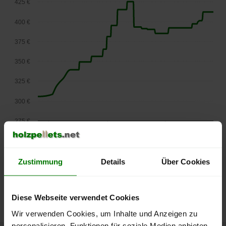
425 €
400 €
375 €
350 €
325 €
300 €
275 €
September
Januar
Mai
2025
2026
2026
lose Ware
Zustimmung
Details
Über Cookies
Die aktuelle Preisentwicklung für Holzpellets in Österreich
können Sie jederzeit auf unserer
Pelletspreise
-Seite
nachvollziehen.
Diese Webseite verwendet Cookies
Wir verwenden Cookies, um Inhalte und Anzeigen zu
personalisieren, Funktionen für soziale Medien anbieten