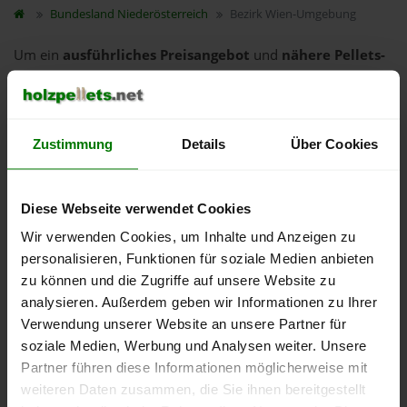
Bundesland
Niederösterreich
Bezirk Wien-Umgebung
Um ein
ausführliches Preisangebot
und
nähere Pellets-
Informationen
zu erhalten, wählen Sie bitte
Ihren Ort
aus
dem Bezirk
Wien-Umgebung
aus.
Ebergassing
Zustimmung
Details
Über Cookies
Fischamend
Gablitz
Diese Webseite verwendet Cookies
Gramatneusiedl
Wir verwenden Cookies, um Inhalte und Anzeigen zu
Himberg
personalisieren, Funktionen für soziale Medien anbieten
Höflein an der Donau
zu können und die Zugriffe auf unsere Website zu
analysieren. Außerdem geben wir Informationen zu Ihrer
Kleinneusiedl
Verwendung unserer Website an unsere Partner für
Klosterneuburg
soziale Medien, Werbung und Analysen weiter. Unsere
Kritzendorf
Partner führen diese Informationen möglicherweise mit
Leopoldsdorf
weiteren Daten zusammen, die Sie ihnen bereitgestellt