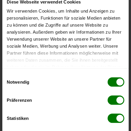
Diese Webseite verwendet Cookies
nachvollziehen.
Wir verwenden Cookies, um Inhalte und Anzeigen zu
personalisieren, Funktionen für soziale Medien anbieten
zu können und die Zugriffe auf unsere Website zu
analysieren. Außerdem geben wir Informationen zu Ihrer
Höchst- und Tiefststände der
Verwendung unserer Website an unsere Partner für
Pelletspreise in Gramatneusiedl
soziale Medien, Werbung und Analysen weiter. Unsere
Partner führen diese Informationen möglicherweise mit
weiteren Daten zusammen, die Sie ihnen bereitgestellt
Die Tabelle zeigt die
Höchst- und Tiefststände der
haben oder die sie im Rahmen Ihrer Nutzung der Dienste
Pelletspreise für lose Holzpellets
. Das dazugehörige
Datum zeigt, wann der Höchst- oder Tiefststand im
gesammelt haben.
Einwilligungsauswahl
jeweiligen Zeitraum erreicht wurde.
Notwendig
Hier finden Sie unser
Impressum
und unsere
Datenschutzerklärung
.
Lose Holzpellets
Präferenzen
Statistiken
Zeitraum
Höchststand
Tiefststand
4 Wochen
408,00 €
394,99 €