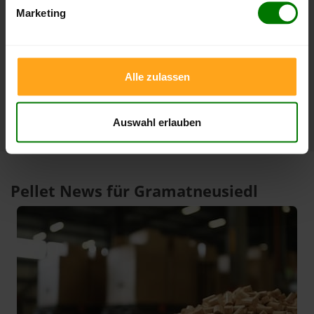
08.08.2026
08.07.2026
Marketing
3 Monate
408,00 €
386,99 €
08.08.2026
09.05.2026
1 Jahr
420,00 €
301,00 €
Alle zulassen
10.02.2026
08.08.2025
Auswahl erlauben
Pellet News für Gramatneusiedl