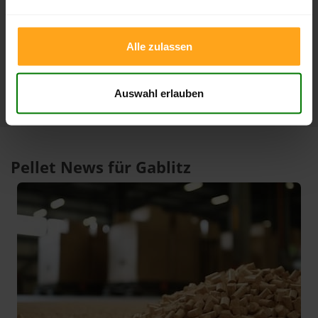
3 Monate
408,00 €
386,99 €
09.08.2026
10.05.2026
1 Jahr
420,00 €
301,00 €
Alle zulassen
10.02.2026
09.08.2025
Auswahl erlauben
Pellet News für Gablitz