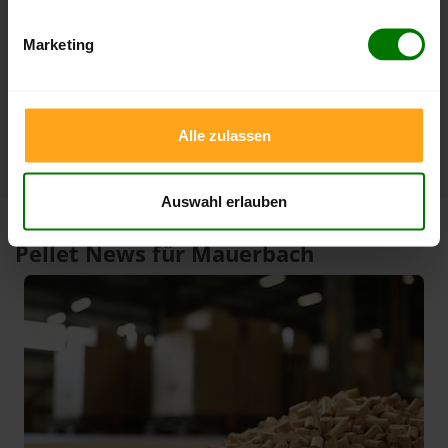
3 Monate
408,00 €
385,00 €
Marketing
06.08.2026
06.05.2026
1 Jahr
420,00 €
301,00 €
10.02.2026
06.08.2025
Alle zulassen
Auswahl erlauben
Pellet News für Mauerbach