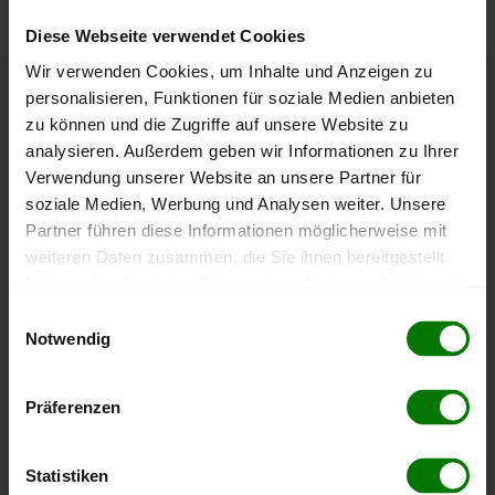
Diese Webseite verwendet Cookies
Wir verwenden Cookies, um Inhalte und Anzeigen zu
personalisieren, Funktionen für soziale Medien anbieten
Höchst- und Tiefststände der
zu können und die Zugriffe auf unsere Website zu
Pelletspreise in Mauerbach
analysieren. Außerdem geben wir Informationen zu Ihrer
Verwendung unserer Website an unsere Partner für
soziale Medien, Werbung und Analysen weiter. Unsere
Die Tabelle zeigt die
Höchst- und Tiefststände der
Partner führen diese Informationen möglicherweise mit
Pelletspreise für lose Holzpellets
. Das dazugehörige
weiteren Daten zusammen, die Sie ihnen bereitgestellt
Datum zeigt, wann der Höchst- oder Tiefststand im
haben oder die sie im Rahmen Ihrer Nutzung der Dienste
jeweiligen Zeitraum erreicht wurde.
gesammelt haben.
Einwilligungsauswahl
Notwendig
Lose Holzpellets
Hier finden Sie unser
Impressum
und unsere
Datenschutzerklärung
.
Präferenzen
Zeitraum
Höchststand
Tiefststand
4 Wochen
408,00 €
394,00 €
Statistiken
06.08.2026
06.07.2026