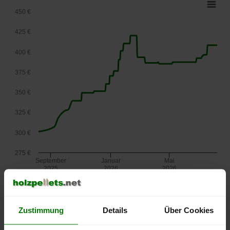
450 €
425 €
400 €
375 €
350 €
325 €
300 €
275 €
September
Januar
Mai
2025
2026
2026
lose Ware
Die aktuelle Preisentwicklung für Holzpellets in Österreich
Zustimmung
Details
Über Cookies
können Sie jederzeit auf unserer
Pelletspreise
-Seite
nachvollziehen.