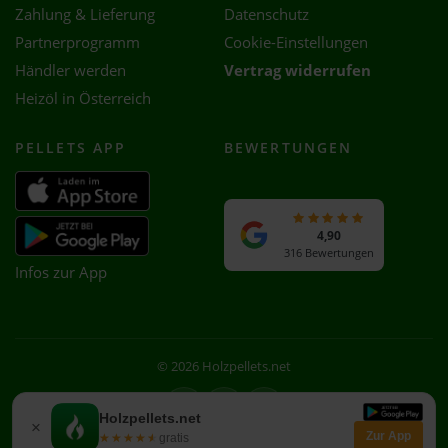
Zahlung & Lieferung
Datenschutz
Partnerprogramm
Cookie-Einstellungen
Händler werden
Vertrag widerrufen
Heizöl in Österreich
PELLETS APP
BEWERTUNGEN
4,90
316 Bewertungen
Infos zur App
© 2026 Holzpellets.net
Facebook
Instagram
WhatsApp
Holzpellets.net
×
Zur App
★★★★★
★★★★★
gratis