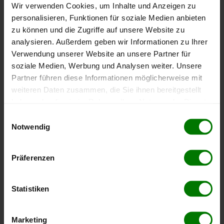
Wir verwenden Cookies, um Inhalte und Anzeigen zu
personalisieren, Funktionen für soziale Medien anbieten
Höchst- und Tiefststände der
zu können und die Zugriffe auf unsere Website zu
Pelletspreise in Pram
analysieren. Außerdem geben wir Informationen zu Ihrer
Verwendung unserer Website an unsere Partner für
Die Tabelle zeigt die
Höchst- und Tiefststände der
soziale Medien, Werbung und Analysen weiter. Unsere
Pelletspreise für lose Holzpellets
. Das dazugehörige
Partner führen diese Informationen möglicherweise mit
Datum zeigt, wann der Höchst- oder Tiefststand im
weiteren Daten zusammen, die Sie ihnen bereitgestellt
jeweiligen Zeitraum erreicht wurde.
haben oder die sie im Rahmen Ihrer Nutzung der Dienste
gesammelt haben.
Einwilligungsauswahl
Notwendig
Lose Holzpellets
Hier finden Sie unser
Impressum
und unsere
Datenschutzerklärung
.
Präferenzen
Zeitraum
Höchststand
Tiefststand
4 Wochen
412,00 €
412,00 €
Statistiken
07.08.2026
07.08.2026
3 Monate
412,00 €
397,00 €
Marketing
07.08.2026
08.05.2026