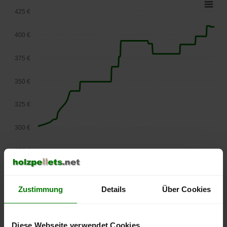
425 €
400 €
375 €
350 €
325 €
300 €
275 €
September
Januar
Mai
2025
2026
2026
lose Ware
Zustimmung
Details
Über Cookies
Die aktuelle Preisentwicklung für Holzpellets in Österreich
können Sie jederzeit auf unserer
Pelletspreise
-Seite
nachvollziehen.
Diese Webseite verwendet Cookies