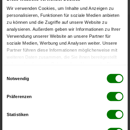
Wir verwenden Cookies, um Inhalte und Anzeigen zu
personalisieren, Funktionen für soziale Medien anbieten
zu können und die Zugriffe auf unsere Website zu
Höchst- und Tiefststände der
analysieren. Außerdem geben wir Informationen zu Ihrer
Verwendung unserer Website an unsere Partner für
Pelletspreise in Leoben
soziale Medien, Werbung und Analysen weiter. Unsere
Partner führen diese Informationen möglicherweise mit
Die Tabelle zeigt die
Höchst- und Tiefststände der
weiteren Daten zusammen, die Sie ihnen bereitgestellt
Pelletspreise für lose Holzpellets
. Das dazugehörige
haben oder die sie im Rahmen Ihrer Nutzung der Dienste
Datum zeigt, wann der Höchst- oder Tiefststand im
gesammelt haben.
Einwilligungsauswahl
jeweiligen Zeitraum erreicht wurde.
Notwendig
Hier finden Sie unser
Impressum
und unsere
Datenschutzerklärung
.
Lose Holzpellets
Präferenzen
Zeitraum
Höchststand
Tiefststand
Statistiken
4 Wochen
409,06 €
397,87 €
23.07.2026
08.07.2026