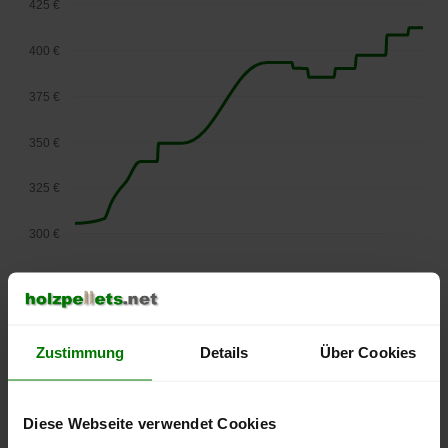
425 €
400 €
375 €
350 €
325 €
300 €
275 €
September
Januar
Mai
2025
2026
2026
lose Ware
Zustimmung
Details
Über Cookies
Die aktuelle Preisentwicklung für Holzpellets in Österreich
können Sie jederzeit auf unserer
Pelletspreise
-Seite
Diese Webseite verwendet Cookies
nachvollziehen.