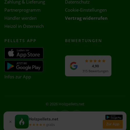
Zahlung & Lieferung
Datenschutz
Partnerprogramm
Cookie-Einstellungen
Händler werden
Vertrag widerrufen
Heizöl in Österreich
PELLETS APP
BEWERTUNGEN
4,90
315 Bewertungen
Infos zur App
© 2026 Holzpellets.net
Facebook
Instagram
WhatsApp
Holzpellets.net
×
Zur App
★★★★★
★★★★★
gratis