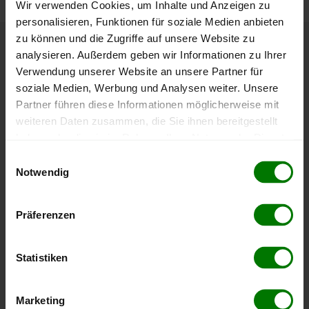
Wir verwenden Cookies, um Inhalte und Anzeigen zu
personalisieren, Funktionen für soziale Medien anbieten
zu können und die Zugriffe auf unsere Website zu
analysieren. Außerdem geben wir Informationen zu Ihrer
Höchst- und Tiefststände der
Verwendung unserer Website an unsere Partner für
Pelletspreise in Oberweis
soziale Medien, Werbung und Analysen weiter. Unsere
Partner führen diese Informationen möglicherweise mit
Die Tabelle zeigt die
Höchst- und Tiefststände der
weiteren Daten zusammen, die Sie ihnen bereitgestellt
Pelletspreise für lose Holzpellets
. Das dazugehörige
haben oder die sie im Rahmen Ihrer Nutzung der Dienste
Datum zeigt, wann der Höchst- oder Tiefststand im
gesammelt haben.
Einwilligungsauswahl
jeweiligen Zeitraum erreicht wurde.
Notwendig
Hier finden Sie unser
Impressum
und unsere
Datenschutzerklärung
.
Lose Holzpellets
Präferenzen
Zeitraum
Höchststand
Tiefststand
Statistiken
4 Wochen
412,00 €
408,04 €
07.08.2026
08.07.2026
Marketing