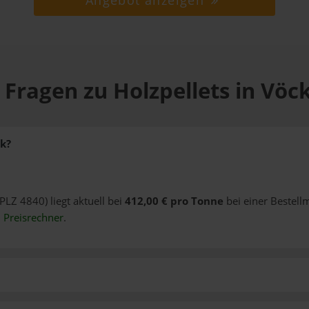
Angebot anzeigen
 Fragen zu Holzpellets in Vöc
ck?
(PLZ 4840) liegt aktuell bei
412,00 € pro Tonne
bei einer Bestell
n
Preisrechner
.