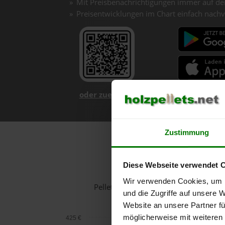
Mit Preisbenachrichtigungen immer auf de
Preisentwicklungen im Chart einfach nachv
oder zuerst mehr über unsere App er
Zustimmung
Ho
Diese Webseite verwendet 
Wir verwenden Cookies, um I
Pelletspreise in Vöcklabruck für 1 T
und die Zugriffe auf unsere 
Website an unsere Partner fü
möglicherweise mit weiteren
425 €