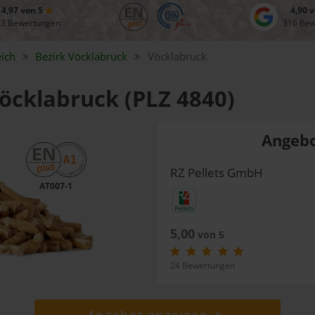
4,97 von 5
4,90 
83 Bewertungen
316 Be
ich
Bezirk
Vöcklabruck
Vöcklabruck
Vöcklabruck (PLZ 4840)
Angebo
RZ Pellets GmbH
AT007-1
5,00
von 5
24 Bewertungen