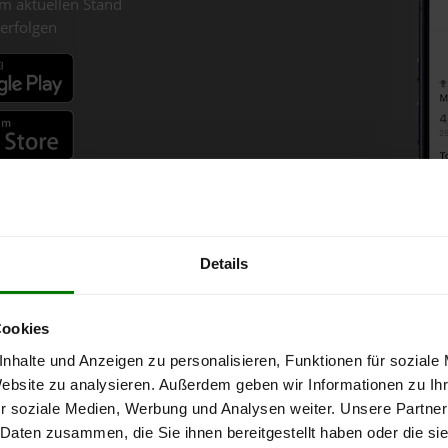
m aktuellen Stand
erfolgen
fahren
Details
lzpellets-Chart für Vöcklabr
Cookies
nhalte und Anzeigen zu personalisieren, Funktionen für soziale
onne bei Abnahme
von 6 Tonnen loser Ware
in DINplus-/ENplus-Qual
Website zu analysieren. Außerdem geben wir Informationen zu I
r soziale Medien, Werbung und Analysen weiter. Unsere Partner
 Daten zusammen, die Sie ihnen bereitgestellt haben oder die s