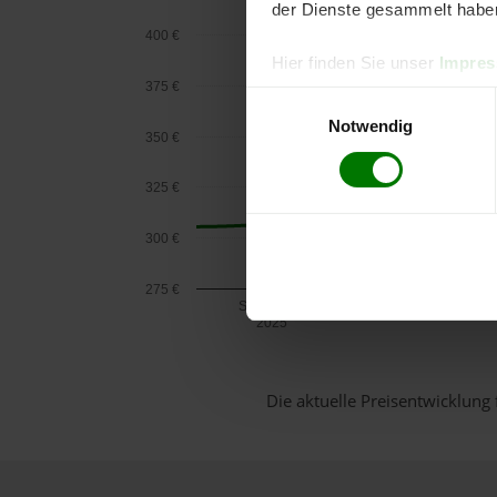
der Dienste gesammelt habe
400 €
Hier finden Sie unser
Impre
375 €
Einwilligungsauswahl
Notwendig
350 €
325 €
300 €
275 €
September
2025
Die aktuelle Preisentwicklung 