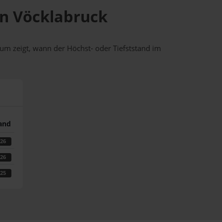
 in Vöcklabruck
um zeigt, wann der Höchst- oder Tiefststand im
tand
026
026
025