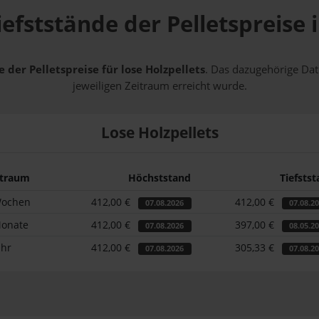
efststände der Pelletspreise
 der Pelletspreise für lose Holzpellets
. Das dazugehörige Dat
jeweiligen Zeitraum erreicht wurde.
Lose Holzpellets
itraum
Höchststand
Tiefsts
Wochen
412,00 €
412,00 €
07.08.2026
07.08.2
Monate
412,00 €
397,00 €
07.08.2026
08.05.2
ahr
412,00 €
305,33 €
07.08.2026
07.08.2