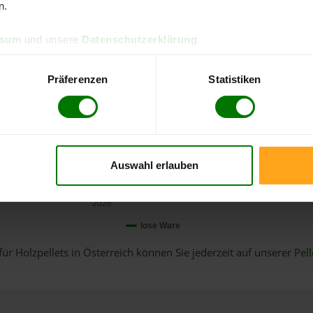
n.
ssum
und unsere
Datenschutzerklärung
.
Präferenzen
Statistiken
Auswahl erlauben
Januar
2026
lose Ware
für Holzpellets in Österreich können Sie jederzeit auf unserer
Pell