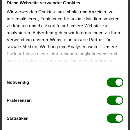
Diese Webseite verwendet Cookies
Wir verwenden Cookies, um Inhalte und Anzeigen zu
Höchst- und Tiefststände der
personalisieren, Funktionen für soziale Medien anbieten
Pelletspreise in Theras
zu können und die Zugriffe auf unsere Website zu
analysieren. Außerdem geben wir Informationen zu Ihrer
Verwendung unserer Website an unsere Partner für
Die Tabelle zeigt die
Höchst- und Tiefststände der
soziale Medien, Werbung und Analysen weiter. Unsere
Pelletspreise für lose Holzpellets
. Das dazugehörige
Partner führen diese Informationen möglicherweise mit
Datum zeigt, wann der Höchst- oder Tiefststand im
weiteren Daten zusammen, die Sie ihnen bereitgestellt
jeweiligen Zeitraum erreicht wurde.
haben oder die sie im Rahmen Ihrer Nutzung der Dienste
gesammelt haben.
Einwilligungsauswahl
Lose Holzpellets
Notwendig
Hier finden Sie unser
Impressum
und unsere
Datenschutzerklärung
.
Zeitraum
Höchststand
Tiefststand
Präferenzen
4 Wochen
412,00 €
398,01 €
07.08.2026
08.07.2026
Statistiken
3 Monate
412,00 €
391,99 €