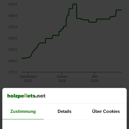
425 €
400 €
375 €
350 €
325 €
300 €
275 €
September
Januar
Mai
2025
2026
2026
lose Ware
Die aktuelle Preisentwicklung für Holzpellets in Österreich
können Sie jederzeit auf unserer
Pelletspreise
-Seite
Zustimmung
Details
Über Cookies
nachvollziehen.