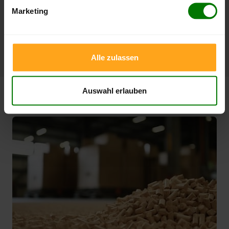
07.08.2026
08.05.2026
Marketing
1 Jahr
424,99 €
305,33 €
10.02.2026
07.08.2025
Alle zulassen
Auswahl erlauben
Pellet News für Theras