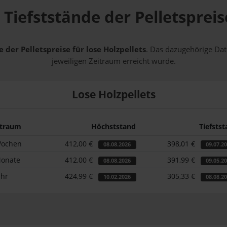
Tiefststände der Pelletspreis
 der Pelletspreise für lose Holzpellets
. Das dazugehörige Dat
jeweiligen Zeitraum erreicht wurde.
Lose Holzpellets
itraum
Höchststand
Tiefsts
Wochen
412,00 €
398,01 €
08.08.2026
09.07.2
Monate
412,00 €
391,99 €
08.08.2026
09.05.2
ahr
424,99 €
305,33 €
10.02.2026
08.08.2