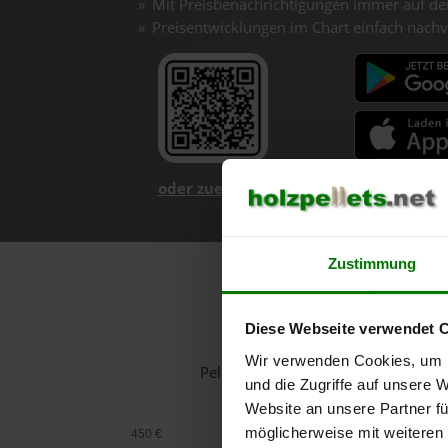
Mit Preisbenachrichtigungen immer auf de
Preisentwicklungen im Chart einfach nachv
oder zuerst mehr über unsere App er
Zustimmung
Diese Webseite verwendet 
Wir verwenden Cookies, um I
Pelletspreise in Röschitz für 1 To
und die Zugriffe auf unsere 
Website an unsere Partner fü
möglicherweise mit weiteren
450 €