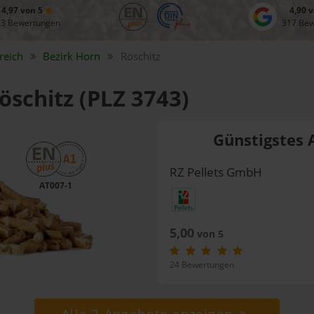
4,97 von 5
4,90 
83 Bewertungen
317 Be
reich
Bezirk
Horn
Röschitz
öschitz (PLZ 3743)
Günstigstes 
RZ Pellets GmbH
AT007-1
5,00
von 5
24 Bewertungen