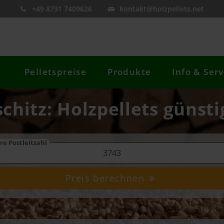
+49 8731 7409626
kontakt@holzpellets.net
Pelletspreise
Produkte
Info & Serv
schitz: Holzpellets günsti
re Postleitzahl
Preis berechnen