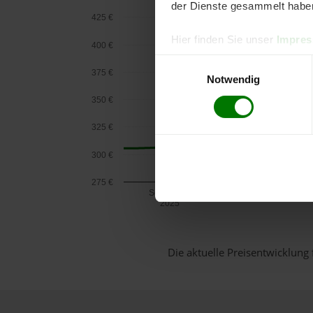
der Dienste gesammelt habe
425 €
Hier finden Sie unser
Impre
400 €
Einwilligungsauswahl
375 €
Notwendig
350 €
325 €
300 €
275 €
September
2025
Die aktuelle Preisentwicklung 