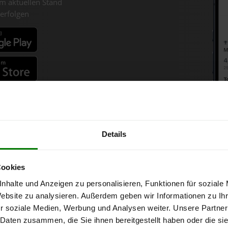
m aktuellen Stand
erfolgen
fahren
Details
Holzpellets-Chart für Röschit
Cookies
nhalte und Anzeigen zu personalisieren, Funktionen für soziale
nne bei Abnahme
von 6 Tonnen loser Ware
in DINplus-/ENplus-Qualit
Website zu analysieren. Außerdem geben wir Informationen zu I
r soziale Medien, Werbung und Analysen weiter. Unsere Partner
 Daten zusammen, die Sie ihnen bereitgestellt haben oder die s