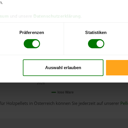
n.
ssum
und unsere
Datenschutzerklärung
.
Präferenzen
Statistiken
Auswahl erlauben
Januar
2026
lose Ware
für Holzpellets in Österreich können Sie jederzeit auf unserer
Pell