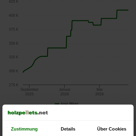
425 €
400 €
375 €
350 €
325 €
300 €
275 €
September
Januar
Mai
2025
2026
2026
lose Ware
Die aktuelle Preisentwicklung für Holzpellets in Österreich
können Sie jederzeit auf unserer
Pelletspreise
-Seite
Zustimmung
nachvollziehen.
Details
Über Cookies