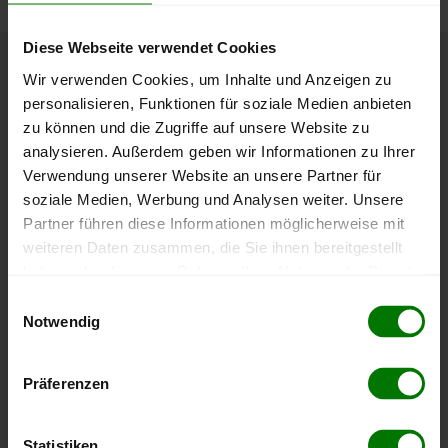
Diese Webseite verwendet Cookies
Wir verwenden Cookies, um Inhalte und Anzeigen zu
Höchst- und Tiefststände der
personalisieren, Funktionen für soziale Medien anbieten
Pelletspreise in Patergassen
zu können und die Zugriffe auf unsere Website zu
analysieren. Außerdem geben wir Informationen zu Ihrer
Die Tabelle zeigt die
Höchst- und Tiefststände der
Verwendung unserer Website an unsere Partner für
Pelletspreise für lose Holzpellets
. Das dazugehörige
soziale Medien, Werbung und Analysen weiter. Unsere
Datum zeigt, wann der Höchst- oder Tiefststand im
Partner führen diese Informationen möglicherweise mit
jeweiligen Zeitraum erreicht wurde.
weiteren Daten zusammen, die Sie ihnen bereitgestellt
haben oder die sie im Rahmen Ihrer Nutzung der Dienste
gesammelt haben.
Lose Holzpellets
Einwilligungsauswahl
Notwendig
Hier finden Sie unser
Impressum
und unsere
Datenschutzerklärung
.
Zeitraum
Höchststand
Tiefststand
Präferenzen
4 Wochen
409,00 €
409,00 €
08.08.2026
08.08.2026
Statistiken