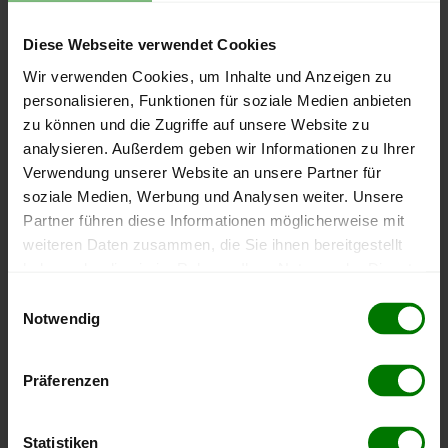
Diese Webseite verwendet Cookies
Wir verwenden Cookies, um Inhalte und Anzeigen zu
Höchst- und Tiefststände der
personalisieren, Funktionen für soziale Medien anbieten
zu können und die Zugriffe auf unsere Website zu
Pelletspreise in Ebenthal
analysieren. Außerdem geben wir Informationen zu Ihrer
Verwendung unserer Website an unsere Partner für
Die Tabelle zeigt die
Höchst- und Tiefststände der
soziale Medien, Werbung und Analysen weiter. Unsere
Pelletspreise für lose Holzpellets
. Das dazugehörige
Partner führen diese Informationen möglicherweise mit
Datum zeigt, wann der Höchst- oder Tiefststand im
weiteren Daten zusammen, die Sie ihnen bereitgestellt
jeweiligen Zeitraum erreicht wurde.
haben oder die sie im Rahmen Ihrer Nutzung der Dienste
gesammelt haben.
Einwilligungsauswahl
Notwendig
Lose Holzpellets
Hier finden Sie unser
Impressum
und unsere
Datenschutzerklärung
.
Präferenzen
Zeitraum
Höchststand
Tiefststand
4 Wochen
409,00 €
397,87 €
Statistiken
23.07.2026
08.07.2026