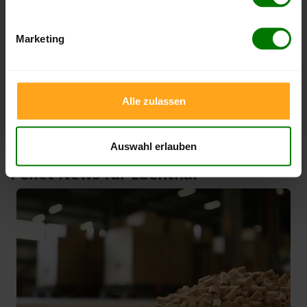
3 Monate
409,00 €
379,00 €
23.07.2026
08.05.2026
Marketing
1 Jahr
409,00 €
296,85 €
23.07.2026
07.08.2025
Alle zulassen
Auswahl erlauben
Pellet News für Ebenthal