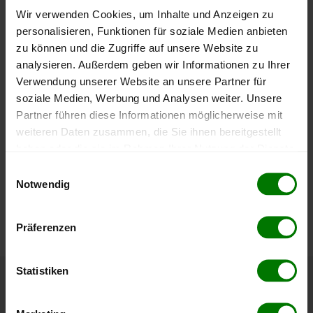
Wir verwenden Cookies, um Inhalte und Anzeigen zu
personalisieren, Funktionen für soziale Medien anbieten
zu können und die Zugriffe auf unsere Website zu
200 €
analysieren. Außerdem geben wir Informationen zu Ihrer
Verwendung unserer Website an unsere Partner für
soziale Medien, Werbung und Analysen weiter. Unsere
Partner führen diese Informationen möglicherweise mit
0 €
September
Januar
Mai
weiteren Daten zusammen, die Sie ihnen bereitgestellt
2025
2026
2026
haben oder die sie im Rahmen Ihrer Nutzung der Dienste
lose Ware
Sackware
gesammelt haben.
Einwilligungsauswahl
Notwendig
Die aktuelle Preisentwicklung für Holzpellets in Österreich
Hier finden Sie unser
Impressum
und unsere
können Sie jederzeit auf unserer
Pelletspreise
-Seite
Datenschutzerklärung
.
nachvollziehen.
Präferenzen
Statistiken
Höchst- und Tiefststände der