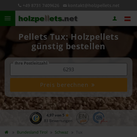
+49 8731 7409626
kontakt@holzpellets.net
Pellets Tux: Holzpellets
günstig bestellen
Ihre Postleitzahl
Preis berechnen
4,97 von 5
83 Bewertungen
Bundesland
Tirol
Schwaz
Tux