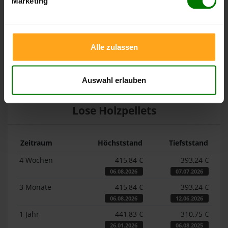
Pelletspreise in Tux
Marketing
Die Tabellen zeigen die
Höchst- und Tiefststände der
Pelletspreise für lose Holzpellets und Holzpellets
Alle zulassen
Sackware in Tux
. Das dazugehörige Datum zeigt, wann der
Höchst- oder Tiefststand im jeweiligen Zeitraum erreicht
wurde.
Auswahl erlauben
Lose Holzpellets
Zeitraum
Höchststand
Tiefststand
4 Wochen
415,84 €
393,24 €
06.08.2026
07.07.2026
3 Monate
415,84 €
393,24 €
06.08.2026
12.06.2026
1 Jahr
441,83 €
310,75 €
26.01.2026
06.08.2025