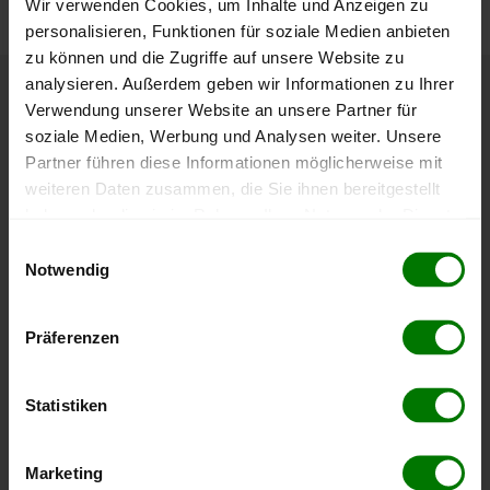
Wir verwenden Cookies, um Inhalte und Anzeigen zu
personalisieren, Funktionen für soziale Medien anbieten
zu können und die Zugriffe auf unsere Website zu
analysieren. Außerdem geben wir Informationen zu Ihrer
Höchst- und Tiefststände der
Verwendung unserer Website an unsere Partner für
soziale Medien, Werbung und Analysen weiter. Unsere
Pelletspreise in Michelbach
Partner führen diese Informationen möglicherweise mit
weiteren Daten zusammen, die Sie ihnen bereitgestellt
Die Tabelle zeigt die
Höchst- und Tiefststände der
haben oder die sie im Rahmen Ihrer Nutzung der Dienste
Pelletspreise für lose Holzpellets
. Das dazugehörige
gesammelt haben.
Einwilligungsauswahl
Datum zeigt, wann der Höchst- oder Tiefststand im
Notwendig
jeweiligen Zeitraum erreicht wurde.
Hier finden Sie unser
Impressum
und unsere
Datenschutzerklärung
.
Präferenzen
Lose Holzpellets
Statistiken
Zeitraum
Höchststand
Tiefststand
4 Wochen
408,00 €
394,99 €
Marketing
08.08.2026
08.07.2026