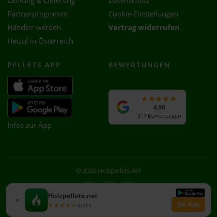
Zahlung & Lieferung
Datenschutz
Partnerprogramm
Cookie-Einstellungen
Händler werden
Vertrag widerrufen
Heizöl in Österreich
PELLETS APP
BEWERTUNGEN
4,90
317 Bewertungen
Infos zur App
© 2026 Holzpellets.net
Facebook
Instagram
WhatsApp
Holzpellets.net
×
Zur App
★★★★★
★★★★★
gratis