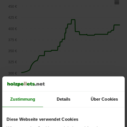
450 €
425 €
400 €
375 €
350 €
325 €
300 €
275 €
September
Januar
Mai
2025
2026
2026
Zustimmung
Details
Über Cookies
lose Ware
Die aktuelle Preisentwicklung für Holzpellets in Österreich
können Sie jederzeit auf unserer
Pelletspreise
-Seite
Diese Webseite verwendet Cookies
nachvollziehen.