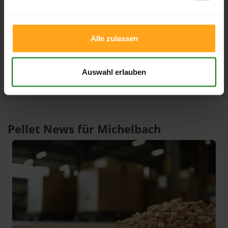
3 Monate
408,00 €
386,99 €
08.08.2026
09.05.2026
Alle zulassen
1 Jahr
420,00 €
301,00 €
10.02.2026
08.08.2025
Auswahl erlauben
Pellet News für Michelbach