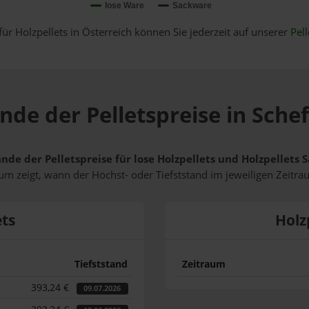
lose Ware
Sackware
für Holzpellets in Österreich können Sie jederzeit auf unserer
Pell
nde der Pelletspreise in Sch
ände der Pelletspreise für lose Holzpellets und Holzpellets
m zeigt, wann der Höchst- oder Tiefststand im jeweiligen Zeitra
ets
Holz
Tiefststand
Zeitraum
393,24 €
09.07.2026