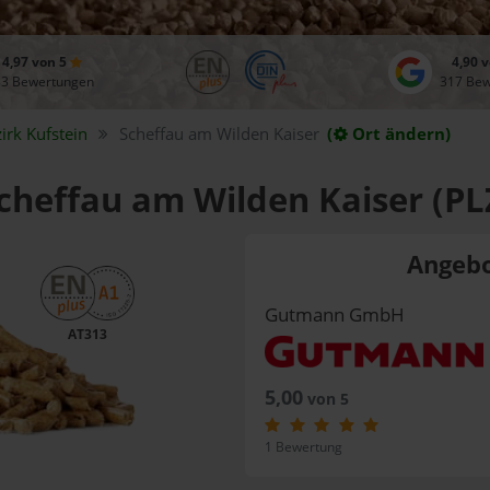
4,97 von 5
4,90 
83 Bewertungen
317 Be
zirk
Kufstein
Scheffau am Wilden Kaiser
(
Ort ändern)
Scheffau am Wilden Kaiser (PL
Angebo
Gutmann GmbH
AT313
5,00
von 5
1 Bewertung