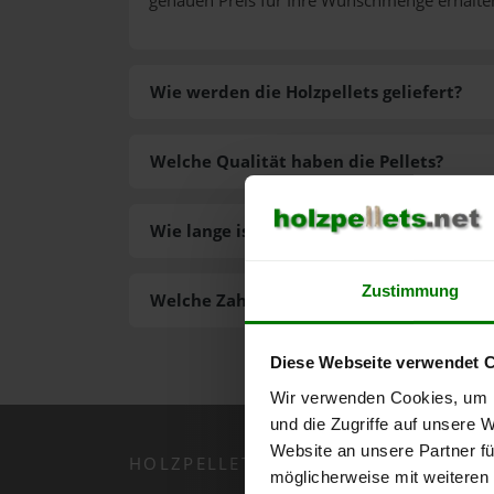
genauen Preis für Ihre Wunschmenge erhalte
Wie werden die Holzpellets geliefert?
Welche Qualität haben die Pellets?
Wie lange ist die Lieferzeit der Pellets?
Zustimmung
Welche Zahlungsarten gibt es?
Diese Webseite verwendet 
Wir verwenden Cookies, um I
und die Zugriffe auf unsere 
Website an unsere Partner fü
HOLZPELLETS.NET APP
möglicherweise mit weiteren