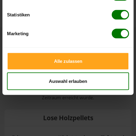
können Sie jederzeit auf unserer
Pelletspreise
-Seite
nachvollziehen.
Statistiken
Marketing
Höchst- und Tiefststände der
Pelletspreise in Gries am Brenner
Alle zulassen
Die Tabellen zeigen die
Höchst- und Tiefststände der
Pelletspreise für lose Holzpellets und Holzpellets
Auswahl erlauben
Sackware in Gries am Brenner
. Das dazugehörige Datum
zeigt, wann der Höchst- oder Tiefststand im jeweiligen
Zeitraum erreicht wurde.
Lose Holzpellets