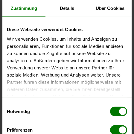
Lieferstelle inkl. MwSt.:
Zustimmung
Details
Über Cookies
600 €
Diese Webseite verwendet Cookies
Wir verwenden Cookies, um Inhalte und Anzeigen zu
personalisieren, Funktionen für soziale Medien anbieten
400 €
zu können und die Zugriffe auf unsere Website zu
analysieren. Außerdem geben wir Informationen zu Ihrer
Verwendung unserer Website an unsere Partner für
200 €
soziale Medien, Werbung und Analysen weiter. Unsere
Partner führen diese Informationen möglicherweise mit
weiteren Daten zusammen, die Sie ihnen bereitgestellt
haben oder die sie im Rahmen Ihrer Nutzung der Dienste
0 €
gesammelt haben.
Einwilligungsauswahl
September
Januar
Mai
2025
2026
2026
Notwendig
Hier finden Sie unser
Impressum
und unsere
lose Ware
Sackware
Datenschutzerklärung
.
Präferenzen
Die aktuelle Preisentwicklung für Holzpellets in Österreich