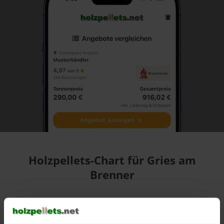
Holzpellets-Chart für Gries am
Brenner
Pelletspreise in Gries am Brenner für 1 Tonne bei Abnahme
von 6 Tonnen
in DINplus-/ENplus-Qualität bei einer