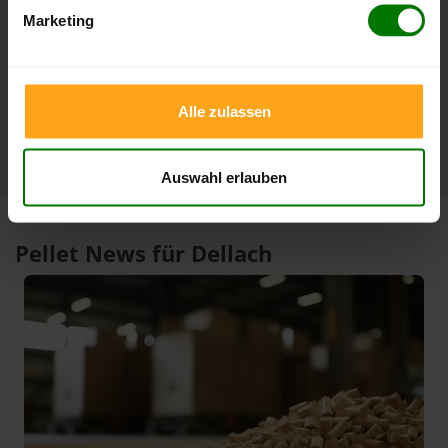
Marketing
3 Monate
412,00 €
397,00 €
08.08.2026
09.05.2026
1 Jahr
412,00 €
296,85 €
08.08.2026
08.08.2025
Alle zulassen
Auswahl erlauben
Pellet News für Dellach