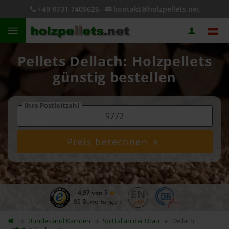
+49 8731 7409626
kontakt@holzpellets.net
Pellets Dellach: Holzpellets
günstig bestellen
Ihre Postleitzahl
Preis berechnen
4,97 von 5
83 Bewertungen
Bundesland
Kärnten
Spittal an der Drau
Dellach