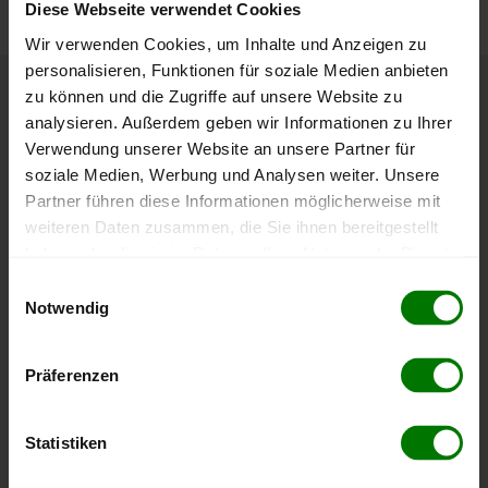
Diese Webseite verwendet Cookies
Wir verwenden Cookies, um Inhalte und Anzeigen zu
personalisieren, Funktionen für soziale Medien anbieten
zu können und die Zugriffe auf unsere Website zu
Höchst- und Tiefststände der
analysieren. Außerdem geben wir Informationen zu Ihrer
Pelletspreise in Dellach
Verwendung unserer Website an unsere Partner für
soziale Medien, Werbung und Analysen weiter. Unsere
Partner führen diese Informationen möglicherweise mit
Die Tabelle zeigt die
Höchst- und Tiefststände der
weiteren Daten zusammen, die Sie ihnen bereitgestellt
Pelletspreise für lose Holzpellets
. Das dazugehörige
haben oder die sie im Rahmen Ihrer Nutzung der Dienste
Datum zeigt, wann der Höchst- oder Tiefststand im
gesammelt haben.
jeweiligen Zeitraum erreicht wurde.
Einwilligungsauswahl
Notwendig
Hier finden Sie unser
Impressum
und unsere
Lose Holzpellets
Datenschutzerklärung
.
Präferenzen
Zeitraum
Höchststand
Tiefststand
Statistiken
4 Wochen
412,00 €
412,00 €
08.08.2026
08.08.2026