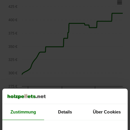
425 €
400 €
375 €
350 €
325 €
300 €
275 €
September
Januar
Mai
2025
2026
2026
lose Ware
Zustimmung
Details
Über Cookies
Die aktuelle Preisentwicklung für Holzpellets in Österreich
können Sie jederzeit auf unserer
Pelletspreise
-Seite
nachvollziehen.