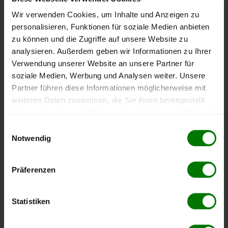
Wir verwenden Cookies, um Inhalte und Anzeigen zu
personalisieren, Funktionen für soziale Medien anbieten
Höchst- und Tiefststände der
zu können und die Zugriffe auf unsere Website zu
Pelletspreise in Erlauf
analysieren. Außerdem geben wir Informationen zu Ihrer
Verwendung unserer Website an unsere Partner für
Die Tabelle zeigt die
Höchst- und Tiefststände der
soziale Medien, Werbung und Analysen weiter. Unsere
Pelletspreise für lose Holzpellets
. Das dazugehörige
Partner führen diese Informationen möglicherweise mit
Datum zeigt, wann der Höchst- oder Tiefststand im
weiteren Daten zusammen, die Sie ihnen bereitgestellt
jeweiligen Zeitraum erreicht wurde.
haben oder die sie im Rahmen Ihrer Nutzung der Dienste
gesammelt haben.
Einwilligungsauswahl
Notwendig
Lose Holzpellets
Hier finden Sie unser
Impressum
und unsere
Datenschutzerklärung
.
Präferenzen
Zeitraum
Höchststand
Tiefststand
4 Wochen
408,00 €
394,00 €
Statistiken
06.08.2026
06.07.2026
3 Monate
408,00 €
385,00 €