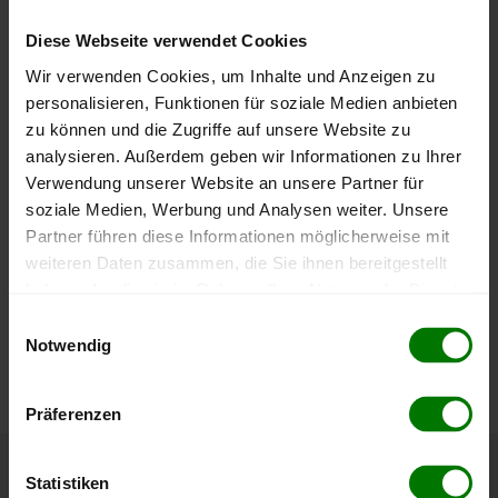
400 €
Diese Webseite verwendet Cookies
Wir verwenden Cookies, um Inhalte und Anzeigen zu
personalisieren, Funktionen für soziale Medien anbieten
200 €
zu können und die Zugriffe auf unsere Website zu
analysieren. Außerdem geben wir Informationen zu Ihrer
Verwendung unserer Website an unsere Partner für
soziale Medien, Werbung und Analysen weiter. Unsere
0 €
September
Januar
Mai
Partner führen diese Informationen möglicherweise mit
2025
2026
2026
weiteren Daten zusammen, die Sie ihnen bereitgestellt
lose Ware
Sackware
haben oder die sie im Rahmen Ihrer Nutzung der Dienste
gesammelt haben.
Die aktuelle Preisentwicklung für Holzpellets in Österreich
Einwilligungsauswahl
Notwendig
können Sie jederzeit auf unserer
Pelletspreise
-Seite
Hier finden Sie unser
Impressum
und unsere
nachvollziehen.
Datenschutzerklärung
.
Präferenzen
Statistiken
Höchst- und Tiefststände der