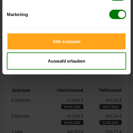
Pelletspreise in Stans
Marketing
Die Tabellen zeigen die
Höchst- und Tiefststände der
Pelletspreise für lose Holzpellets und Holzpellets
Sackware in Stans
. Das dazugehörige Datum zeigt, wann
Alle zulassen
der Höchst- oder Tiefststand im jeweiligen Zeitraum erreicht
wurde.
Auswahl erlauben
Lose Holzpellets
Zeitraum
Höchststand
Tiefststand
4 Wochen
415,84 €
393,24 €
09.08.2026
10.07.2026
3 Monate
415,84 €
393,24 €
09.08.2026
12.06.2026
1 Jahr
441,83 €
310,75 €