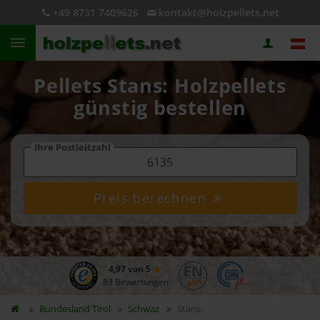
+49 8731 7409626
kontakt@holzpellets.net
Pellets Stans: Holzpellets
günstig bestellen
Ihre Postleitzahl
Preis berechnen
4,97 von 5
83 Bewertungen
Bundesland
Tirol
Schwaz
Stans