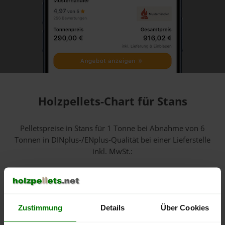
Holzpellets-Chart für Stans
Pelletspreise in Stans für 1 Tonne bei Abnahme
von 6
Tonnen
in DINplus-/ENplus-Qualität bei einer Lieferstelle
inkl. MwSt.:
600 €
Zustimmung
Details
Über Cookies