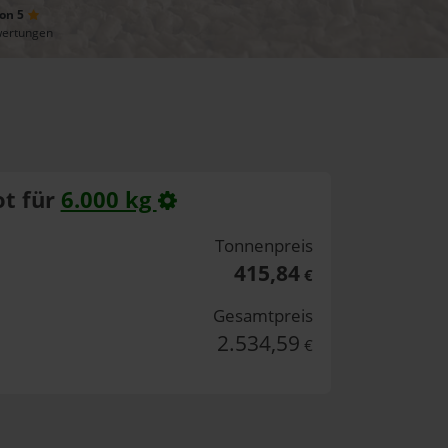
von 5
wertungen
t für
6.000 kg
Tonnenpreis
415,84
€
Gesamtpreis
2.534,59
€