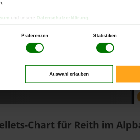
n.
ssum
und unsere
Datenschutzerklärung
.
d direkt online bestellen
m aktuellen Stand
Präferenzen
Statistiken
erfolgen
Auswahl erlauben
fahren
ellets-Chart für Reith im Alpb