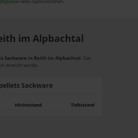
etspreise
-Seite nachvollziehen.
eith im Alpbachtal
ets Sackware in Reith im Alpbachtal
. Das
um erreicht wurde.
pellets Sackware
Höchststand
Tiefststand