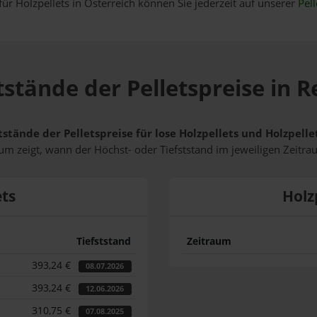
für Holzpellets in Österreich können Sie jederzeit auf unserer
Pell
tstände der Pelletspreise in R
tstände der Pelletspreise für lose Holzpellets und Holzpell
m zeigt, wann der Höchst- oder Tiefststand im jeweiligen Zeitra
ets
Holz
Tiefststand
Zeitraum
393,24 €
08.07.2026
393,24 €
12.06.2026
310,75 €
07.08.2025