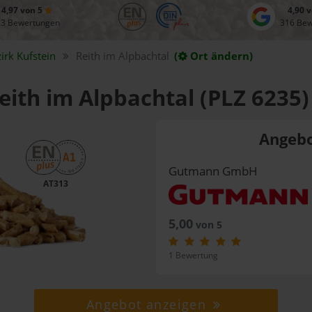
4,97 von 5
4,90 
83 Bewertungen
316 Be
zirk
Kufstein
Reith im Alpbachtal
(
Ort ändern)
Reith im Alpbachtal (PLZ 6235)
Angebo
Gutmann GmbH
AT313
5,00
von 5
1 Bewertung
Angebot anzeigen