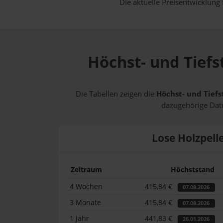
Die aktuelle Preisentwicklung 
Höchst- und Tiefs
Die Tabellen zeigen die
Höchst- und Tiefs
dazugehörige Datu
Lose Holzpell
Zeitraum
Höchststand
4 Wochen
415,84 €
07.08.2026
3 Monate
415,84 €
07.08.2026
1 Jahr
441,83 €
26.01.2026