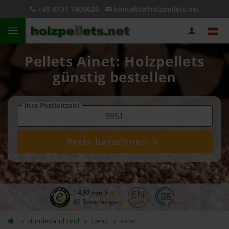
+49 8731 7409626
kontakt@holzpellets.net
Pellets Ainet: Holzpellets
günstig bestellen
Ihre Postleitzahl
Preis berechnen
4,97 von 5
83 Bewertungen
Bundesland
Tirol
Lienz
Ainet