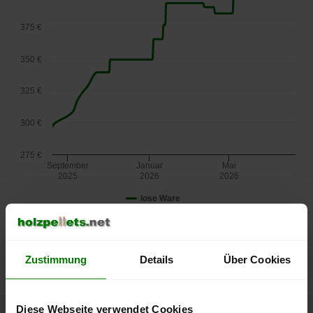
375 €
350 €
325 €
300 €
275 €
September
Januar
Mai
2025
2026
2026
lose Ware
Die aktuelle Preisentwicklung für Holzpellets in Österreich
können Sie jederzeit auf unserer
Pelletspreise
-Seite
nachvollziehen.
Zustimmung
Details
Über Cookies
Diese Webseite verwendet Cookies