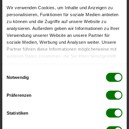
Höchst- und Tiefststände der
Wir verwenden Cookies, um Inhalte und Anzeigen zu
personalisieren, Funktionen für soziale Medien anbieten
Pelletspreise in Ainet
zu können und die Zugriffe auf unsere Website zu
analysieren. Außerdem geben wir Informationen zu Ihrer
Die Tabelle zeigt die
Höchst- und Tiefststände der
Verwendung unserer Website an unsere Partner für
Pelletspreise für lose Holzpellets
. Das dazugehörige
soziale Medien, Werbung und Analysen weiter. Unsere
Datum zeigt, wann der Höchst- oder Tiefststand im
Partner führen diese Informationen möglicherweise mit
jeweiligen Zeitraum erreicht wurde.
weiteren Daten zusammen, die Sie ihnen bereitgestellt
haben oder die sie im Rahmen Ihrer Nutzung der Dienste
gesammelt haben.
Lose Holzpellets
Einwilligungsauswahl
Notwendig
Hier finden Sie unser
Impressum
und unsere
Zeitraum
Höchststand
Tiefststand
Datenschutzerklärung
.
Präferenzen
4 Wochen
412,00 €
412,00 €
08.08.2026
08.08.2026
Statistiken
3 Monate
412,00 €
397,00 €
08.08.2026
09.05.2026