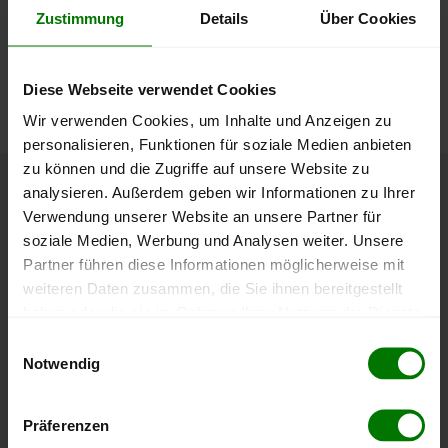
lose Ware
Zustimmung
Details
Über Cookies
Die aktuelle Preisentwicklung für Holzpellets in Österreich
können Sie jederzeit auf unserer
Pelletspreise
-Seite
Diese Webseite verwendet Cookies
nachvollziehen.
Wir verwenden Cookies, um Inhalte und Anzeigen zu
personalisieren, Funktionen für soziale Medien anbieten
zu können und die Zugriffe auf unsere Website zu
analysieren. Außerdem geben wir Informationen zu Ihrer
Höchst- und Tiefststände der
Verwendung unserer Website an unsere Partner für
Pelletspreise in Purbach am
soziale Medien, Werbung und Analysen weiter. Unsere
Neusiedler See
Partner führen diese Informationen möglicherweise mit
weiteren Daten zusammen, die Sie ihnen bereitgestellt
haben oder die sie im Rahmen Ihrer Nutzung der Dienste
Die Tabelle zeigt die
Höchst- und Tiefststände der
gesammelt haben.
Pelletspreise für lose Holzpellets
. Das dazugehörige
Einwilligungsauswahl
Notwendig
Datum zeigt, wann der Höchst- oder Tiefststand im
Hier finden Sie unser
Impressum
und unsere
jeweiligen Zeitraum erreicht wurde.
Datenschutzerklärung
.
Präferenzen