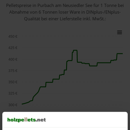
Pelletspreise in Purbach am Neusiedler See für 1 Tonne bei
Abnahme
von 6 Tonnen loser Ware
in DINplus-/ENplus-
Qualität bei einer Lieferstelle inkl. MwSt.:
450 €
425 €
400 €
375 €
350 €
325 €
300 €
275 €
September
Januar
Mai
2025
2026
2026