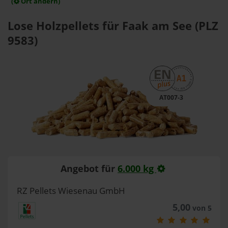
(
Ort ändern)
Lose Holzpellets für Faak am See (PLZ
9583)
AT007-3
Angebot für
6.000 kg
RZ Pellets Wiesenau GmbH
5,00
von 5