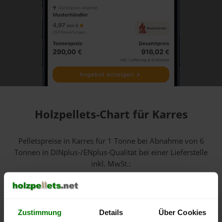
Holzpellets-Chart für Karres
Pelletspreise in Karres für 1 Tonne bei Abnahme
von 6
Tonnen
in DINplus-/ENplus-Qualität bei einer Lieferstelle
inkl. MwSt.:
600 €
Zustimmung
Details
Über Cookies