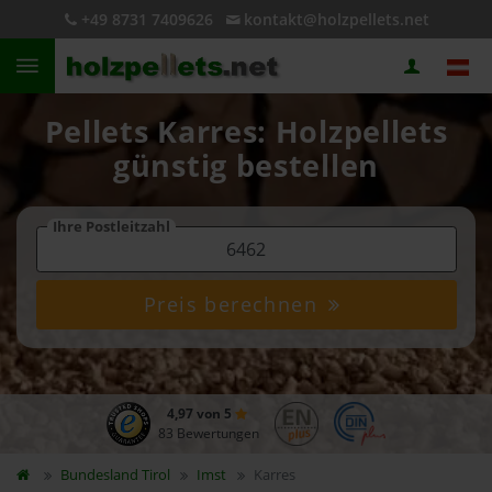
+49 8731 7409626
kontakt@holzpellets.net
Pellets Karres: Holzpellets
günstig bestellen
Ihre Postleitzahl
Preis berechnen
4,97 von 5
83 Bewertungen
Bundesland
Tirol
Imst
Karres