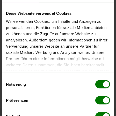
400 €
Diese Webseite verwendet Cookies
Wir verwenden Cookies, um Inhalte und Anzeigen zu
personalisieren, Funktionen für soziale Medien anbieten
200 €
zu können und die Zugriffe auf unsere Website zu
analysieren. Außerdem geben wir Informationen zu Ihrer
Verwendung unserer Website an unsere Partner für
soziale Medien, Werbung und Analysen weiter. Unsere
0 €
Partner führen diese Informationen möglicherweise mit
September
Januar
Mai
weiteren Daten zusammen, die Sie ihnen bereitgestellt
2025
2026
2026
haben oder die sie im Rahmen Ihrer Nutzung der Dienste
lose Ware
Sackware
gesammelt haben.
Einwilligungsauswahl
Die aktuelle Preisentwicklung für Holzpellets in Österreich
Notwendig
können Sie jederzeit auf unserer
Pelletspreise
-Seite
Hier finden Sie unser
Impressum
und unsere
nachvollziehen.
Datenschutzerklärung
.
Präferenzen