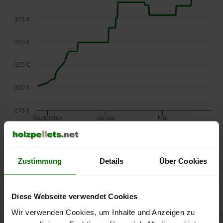
375 €
350 €
325 €
300 €
275 €
September
Januar
Mai
2025
2026
2026
lose Ware
Die aktuelle Preisentwicklung für Holzpellets in Österreich
Zustimmung
Details
Über Cookies
können Sie jederzeit auf unserer
Pelletspreise
-Seite
nachvollziehen.
Diese Webseite verwendet Cookies
Wir verwenden Cookies, um Inhalte und Anzeigen zu