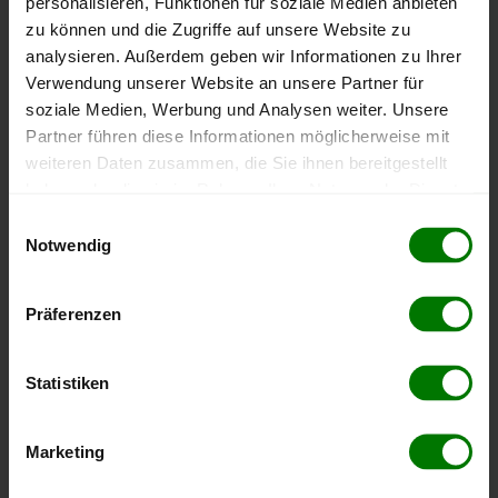
personalisieren, Funktionen für soziale Medien anbieten
Höchst- und Tiefststände der
zu können und die Zugriffe auf unsere Website zu
analysieren. Außerdem geben wir Informationen zu Ihrer
Pelletspreise in Alpl
Verwendung unserer Website an unsere Partner für
soziale Medien, Werbung und Analysen weiter. Unsere
Die Tabelle zeigt die
Höchst- und Tiefststände der
Partner führen diese Informationen möglicherweise mit
Pelletspreise für lose Holzpellets
. Das dazugehörige
weiteren Daten zusammen, die Sie ihnen bereitgestellt
Datum zeigt, wann der Höchst- oder Tiefststand im
haben oder die sie im Rahmen Ihrer Nutzung der Dienste
jeweiligen Zeitraum erreicht wurde.
gesammelt haben.
Einwilligungsauswahl
Notwendig
Hier finden Sie unser
Impressum
und unsere
Lose Holzpellets
Datenschutzerklärung
.
Präferenzen
Zeitraum
Höchststand
Tiefststand
Statistiken
4 Wochen
409,06 €
397,87 €
23.07.2026
10.07.2026
3 Monate
409,06 €
379,00 €
Marketing
23.07.2026
10.05.2026