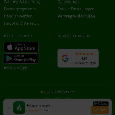
Zahlung & Lieferung
Datenschutz
Partnerprogramm
Cookie-Einstellungen
Händler werden
Vertrag widerrufen
Heizöl in Österreich
PELLETS APP
BEWERTUNGEN
4,90
316 Bewertungen
Infos zur App
© 2026 Holzpellets.net
Facebook
Instagram
WhatsApp
Holzpellets.net
×
Zur App
★★★★★
★★★★★
gratis