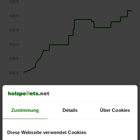
425 €
400 €
375 €
350 €
325 €
300 €
275 €
September
Januar
Mai
2025
2026
2026
lose Ware
Zustimmung
Details
Über Cookies
Die aktuelle Preisentwicklung für Holzpellets in Österreich
können Sie jederzeit auf unserer
Pelletspreise
-Seite
Diese Webseite verwendet Cookies
nachvollziehen.