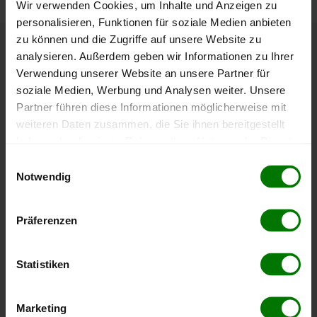
Wir verwenden Cookies, um Inhalte und Anzeigen zu
personalisieren, Funktionen für soziale Medien anbieten
zu können und die Zugriffe auf unsere Website zu
analysieren. Außerdem geben wir Informationen zu Ihrer
Höchst- und Tiefststände der
Verwendung unserer Website an unsere Partner für
Pelletspreise in Fischbach
soziale Medien, Werbung und Analysen weiter. Unsere
Partner führen diese Informationen möglicherweise mit
Die Tabelle zeigt die
Höchst- und Tiefststände der
weiteren Daten zusammen, die Sie ihnen bereitgestellt
Pelletspreise für lose Holzpellets
. Das dazugehörige
haben oder die sie im Rahmen Ihrer Nutzung der Dienste
Datum zeigt, wann der Höchst- oder Tiefststand im
gesammelt haben.
Einwilligungsauswahl
jeweiligen Zeitraum erreicht wurde.
Notwendig
Hier finden Sie unser
Impressum
und unsere
Datenschutzerklärung
.
Lose Holzpellets
Präferenzen
Zeitraum
Höchststand
Tiefststand
Statistiken
4 Wochen
409,06 €
397,87 €
23.07.2026
08.07.2026
Marketing