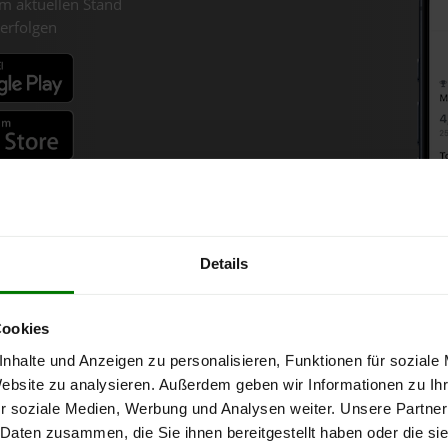
m aktuellen Stand
erfolgen
fahren
Details
Holzpellets-Chart für Thalhei
Cookies
nhalte und Anzeigen zu personalisieren, Funktionen für soziale
nne bei Abnahme
von 6 Tonnen loser Ware
in DINplus-/ENplus-Qualit
Website zu analysieren. Außerdem geben wir Informationen zu I
r soziale Medien, Werbung und Analysen weiter. Unsere Partner
 Daten zusammen, die Sie ihnen bereitgestellt haben oder die s