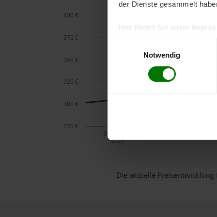
der Dienste gesammelt habe
400 €
Hier finden Sie unser
Impre
375 €
Einwilligungsauswahl
Notwendig
350 €
325 €
300 €
275 €
September
2025
Die aktuelle Preisentwicklung 