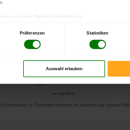
n.
ssum
und unsere
Datenschutzerklärung
.
Präferenzen
Statistiken
Auswahl erlauben
Januar
2026
lose Ware
für Holzpellets in Österreich können Sie jederzeit auf unserer
Pell