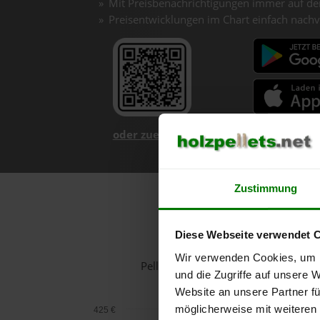
Mit Preisbenachrichtigungen immer auf de
Preisentwicklungen im Chart einfach nachv
oder zuerst mehr über unsere App er
Zustimmung
Diese Webseite verwendet 
Wir verwenden Cookies, um I
Pelletspreise in Thalheim für 1 To
und die Zugriffe auf unsere 
Website an unsere Partner fü
möglicherweise mit weiteren
425 €