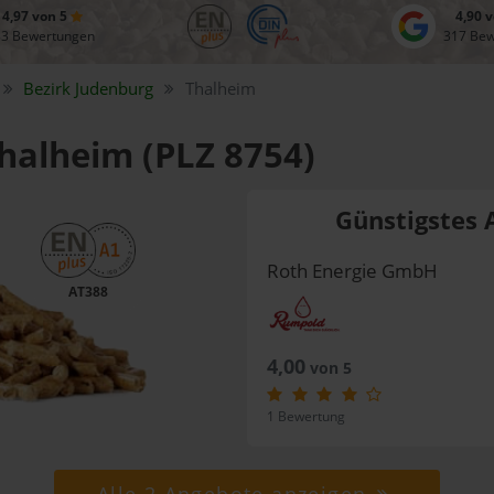
4,97 von 5
4,90 
83 Bewertungen
317 Be
Bezirk
Judenburg
Thalheim
Thalheim (PLZ 8754)
Günstigstes 
Roth Energie GmbH
AT388
4,00
von 5
1 Bewertung