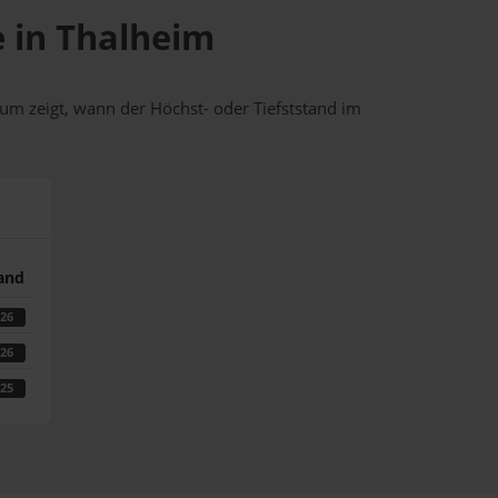
e in Thalheim
um zeigt, wann der Höchst- oder Tiefststand im
tand
026
026
025