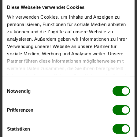
Diese Webseite verwendet Cookies
Wir verwenden Cookies, um Inhalte und Anzeigen zu
personalisieren, Funktionen für soziale Medien anbieten
Höchst- und Tiefststände der
zu können und die Zugriffe auf unsere Website zu
Pelletspreise in Krenglbach
analysieren. Außerdem geben wir Informationen zu Ihrer
Verwendung unserer Website an unsere Partner für
Die Tabelle zeigt die
Höchst- und Tiefststände der
soziale Medien, Werbung und Analysen weiter. Unsere
Pelletspreise für lose Holzpellets
. Das dazugehörige
Partner führen diese Informationen möglicherweise mit
Datum zeigt, wann der Höchst- oder Tiefststand im
weiteren Daten zusammen, die Sie ihnen bereitgestellt
jeweiligen Zeitraum erreicht wurde.
haben oder die sie im Rahmen Ihrer Nutzung der Dienste
gesammelt haben.
Einwilligungsauswahl
Notwendig
Lose Holzpellets
Hier finden Sie unser
Impressum
und unsere
Datenschutzerklärung
.
Präferenzen
Zeitraum
Höchststand
Tiefststand
4 Wochen
412,00 €
408,04 €
Statistiken
07.08.2026
08.07.2026