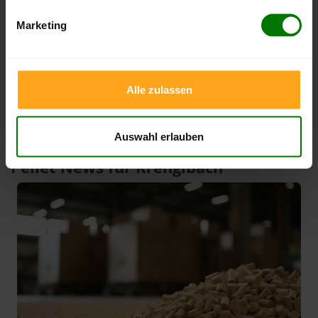
3 Monate
412,00 €
389,85 €
07.08.2026
08.05.2026
Marketing
1 Jahr
412,00 €
305,33 €
07.08.2026
07.08.2025
Alle zulassen
Auswahl erlauben
Pellet News für Krenglbach