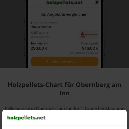
Holzpellets-Chart für Obernberg am
Inn
Pelletspreise in Obernberg am Inn für 1 Tonne bei Abnahme
von 6 Tonnen
in DINplus-/ENplus-Qualität bei einer
Lieferstelle inkl. MwSt.: