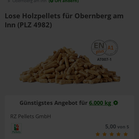
Obernberg am Inn
(
Ort ändern)
Lose Holzpellets für Obernberg am
Inn (PLZ 4982)
AT007-1
Günstigstes Angebot für
6.000 kg
RZ Pellets GmbH
5,00
von 5