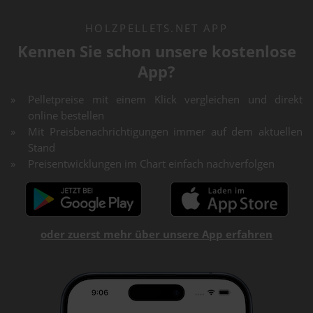
HOLZPELLETS.NET APP
Kennen Sie schon unsere kostenlose
App?
Pelletpreise mit einem Klick vergleichen und direkt
online bestellen
Mit Preisbenachrichtigungen immer auf dem aktuellen
Stand
Preisentwicklungen im Chart einfach nachverfolgen
oder zuerst mehr über unsere App erfahren