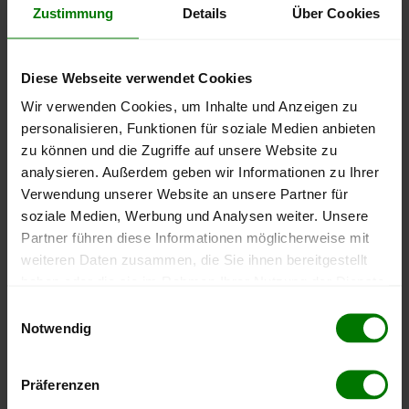
Zustimmung
Details
Über Cookies
800 €
Diese Webseite verwendet Cookies
600 €
Wir verwenden Cookies, um Inhalte und Anzeigen zu
personalisieren, Funktionen für soziale Medien anbieten
zu können und die Zugriffe auf unsere Website zu
400 €
analysieren. Außerdem geben wir Informationen zu Ihrer
Verwendung unserer Website an unsere Partner für
soziale Medien, Werbung und Analysen weiter. Unsere
200 €
Partner führen diese Informationen möglicherweise mit
weiteren Daten zusammen, die Sie ihnen bereitgestellt
haben oder die sie im Rahmen Ihrer Nutzung der Dienste
0 €
September
Januar
Mai
gesammelt haben.
Einwilligungsauswahl
2025
2026
2026
Notwendig
lose Ware
Sackware
Hier finden Sie unser
Impressum
und unsere
Datenschutzerklärung
.
Die aktuelle Preisentwicklung für Holzpellets in Österreich
Präferenzen
können Sie jederzeit auf unserer
Pelletspreise
-Seite