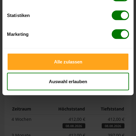
Höchst- und Tiefststände der
Statistiken
Pelletspreise in Geinberg
Marketing
Die Tabellen zeigen die
Höchst- und Tiefststände der
Pelletspreise für lose Holzpellets und Holzpellets
Sackware in Geinberg
. Das dazugehörige Datum zeigt,
Alle zulassen
wann der Höchst- oder Tiefststand im jeweiligen Zeitraum
erreicht wurde.
Auswahl erlauben
Lose Holzpellets
Zeitraum
Höchststand
Tiefststand
4 Wochen
412,00 €
412,00 €
08.08.2026
08.08.2026
3 Monate
412,00 €
397,00 €