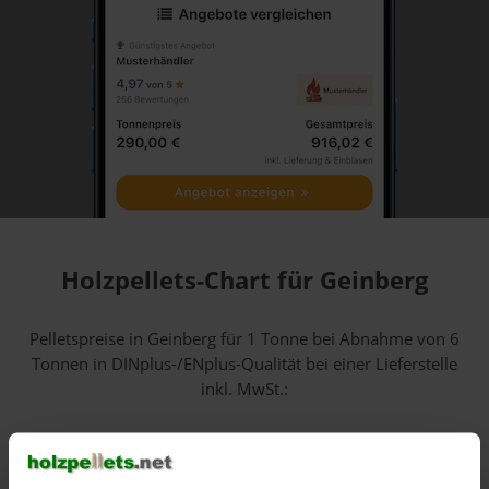
Holzpellets-Chart für Geinberg
Pelletspreise in Geinberg für 1 Tonne bei Abnahme
von 6
Tonnen
in DINplus-/ENplus-Qualität bei einer Lieferstelle
inkl. MwSt.:
800 €