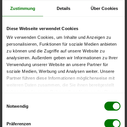
Zustimmung
Details
Über Cookies
600 €
Diese Webseite verwendet Cookies
400 €
Wir verwenden Cookies, um Inhalte und Anzeigen zu
personalisieren, Funktionen für soziale Medien anbieten
200 €
zu können und die Zugriffe auf unsere Website zu
analysieren. Außerdem geben wir Informationen zu Ihrer
Verwendung unserer Website an unsere Partner für
0 €
soziale Medien, Werbung und Analysen weiter. Unsere
September
Januar
Mai
Partner führen diese Informationen möglicherweise mit
2025
2026
2026
weiteren Daten zusammen, die Sie ihnen bereitgestellt
lose Ware
Sackware
haben oder die sie im Rahmen Ihrer Nutzung der Dienste
Die aktuelle Preisentwicklung für Holzpellets in Österreich
gesammelt haben.
Einwilligungsauswahl
können Sie jederzeit auf unserer
Pelletspreise
-Seite
Notwendig
nachvollziehen.
Hier finden Sie unser
Impressum
und unsere
Datenschutzerklärung
.
Präferenzen