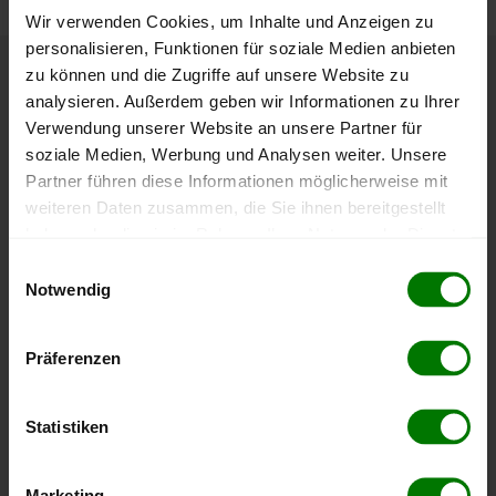
Wir verwenden Cookies, um Inhalte und Anzeigen zu
personalisieren, Funktionen für soziale Medien anbieten
zu können und die Zugriffe auf unsere Website zu
Höchst- und Tiefststände der
analysieren. Außerdem geben wir Informationen zu Ihrer
Pelletspreise in Waldenstein
Verwendung unserer Website an unsere Partner für
soziale Medien, Werbung und Analysen weiter. Unsere
Partner führen diese Informationen möglicherweise mit
Die Tabelle zeigt die
Höchst- und Tiefststände der
weiteren Daten zusammen, die Sie ihnen bereitgestellt
Pelletspreise für lose Holzpellets
. Das dazugehörige
haben oder die sie im Rahmen Ihrer Nutzung der Dienste
Datum zeigt, wann der Höchst- oder Tiefststand im
gesammelt haben.
jeweiligen Zeitraum erreicht wurde.
Einwilligungsauswahl
Notwendig
Hier finden Sie unser
Impressum
und unsere
Lose Holzpellets
Datenschutzerklärung
.
Präferenzen
Zeitraum
Höchststand
Tiefststand
Statistiken
4 Wochen
412,00 €
398,01 €
06.08.2026
07.07.2026
Marketing