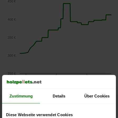
450 €
400 €
350 €
300 €
250 €
September
Januar
Mai
2025
2026
2026
lose Ware
Zustimmung
Details
Über Cookies
Die aktuelle Preisentwicklung für Holzpellets in Österreich
können Sie jederzeit auf unserer
Pelletspreise
-Seite
nachvollziehen.
Diese Webseite verwendet Cookies