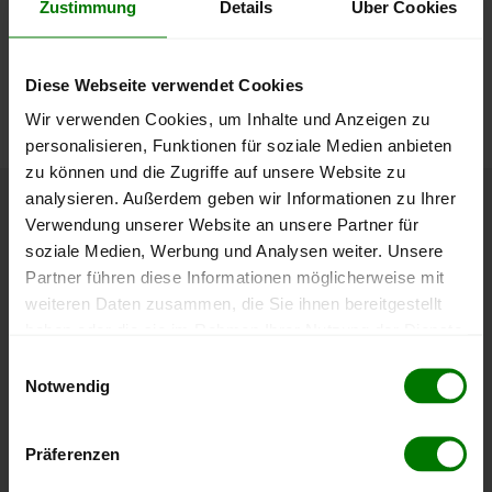
Zustimmung
Details
Über Cookies
lose Ware
Die aktuelle Preisentwicklung für Holzpellets in Österreich
können Sie jederzeit auf unserer
Pelletspreise
-Seite
Diese Webseite verwendet Cookies
nachvollziehen.
Wir verwenden Cookies, um Inhalte und Anzeigen zu
personalisieren, Funktionen für soziale Medien anbieten
zu können und die Zugriffe auf unsere Website zu
analysieren. Außerdem geben wir Informationen zu Ihrer
Höchst- und Tiefststände der
Verwendung unserer Website an unsere Partner für
soziale Medien, Werbung und Analysen weiter. Unsere
Pelletspreise in Steinbach am
Partner führen diese Informationen möglicherweise mit
Ziehberg
weiteren Daten zusammen, die Sie ihnen bereitgestellt
haben oder die sie im Rahmen Ihrer Nutzung der Dienste
Die Tabelle zeigt die
Höchst- und Tiefststände der
gesammelt haben.
Einwilligungsauswahl
Pelletspreise für lose Holzpellets
. Das dazugehörige
Notwendig
Datum zeigt, wann der Höchst- oder Tiefststand im
Hier finden Sie unser
Impressum
und unsere
jeweiligen Zeitraum erreicht wurde.
Datenschutzerklärung
.
Präferenzen