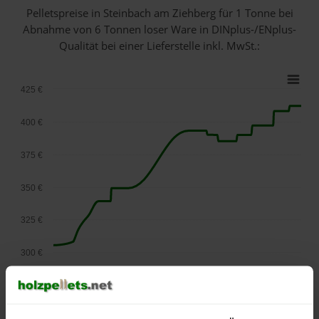
Pelletspreise in Steinbach am Ziehberg für 1 Tonne bei
Abnahme
von 6 Tonnen loser Ware
in DINplus-/ENplus-
Qualität bei einer Lieferstelle inkl. MwSt.:
425 €
400 €
375 €
350 €
325 €
300 €
275 €
September
Januar
Mai
2025
2026
2026