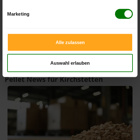
3 Monate
408,00 €
386,99 €
Marketing
08.08.2026
09.05.2026
1 Jahr
420,00 €
301,00 €
10.02.2026
08.08.2025
Alle zulassen
Auswahl erlauben
Pellet News für Kirchstetten