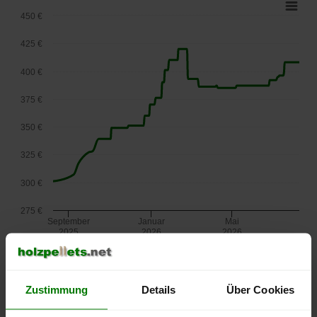
450 €
425 €
400 €
375 €
350 €
325 €
300 €
275 €
September
Januar
Mai
2025
2026
2026
lose Ware
Die aktuelle Preisentwicklung für Holzpellets in Österreich
Zustimmung
Details
Über Cookies
können Sie jederzeit auf unserer
Pelletspreise
-Seite
nachvollziehen.