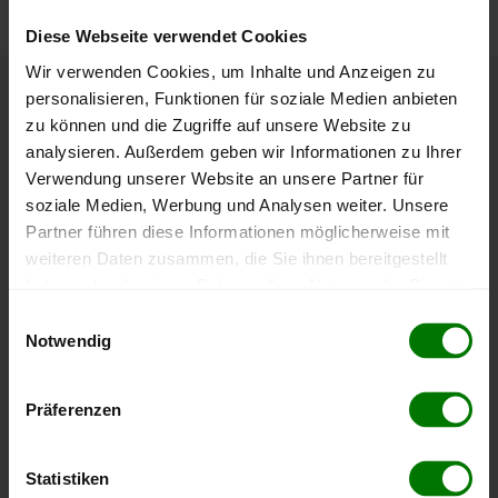
Diese Webseite verwendet Cookies
Wir verwenden Cookies, um Inhalte und Anzeigen zu
personalisieren, Funktionen für soziale Medien anbieten
Höchst- und Tiefststände der
zu können und die Zugriffe auf unsere Website zu
Pelletspreise in Kirchstetten
analysieren. Außerdem geben wir Informationen zu Ihrer
Verwendung unserer Website an unsere Partner für
soziale Medien, Werbung und Analysen weiter. Unsere
Die Tabelle zeigt die
Höchst- und Tiefststände der
Partner führen diese Informationen möglicherweise mit
Pelletspreise für lose Holzpellets
. Das dazugehörige
weiteren Daten zusammen, die Sie ihnen bereitgestellt
Datum zeigt, wann der Höchst- oder Tiefststand im
haben oder die sie im Rahmen Ihrer Nutzung der Dienste
jeweiligen Zeitraum erreicht wurde.
gesammelt haben.
Einwilligungsauswahl
Notwendig
Lose Holzpellets
Hier finden Sie unser
Impressum
und unsere
Datenschutzerklärung
.
Präferenzen
Zeitraum
Höchststand
Tiefststand
4 Wochen
408,00 €
394,99 €
Statistiken
08.08.2026
08.07.2026