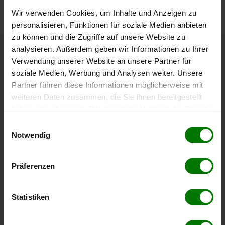
nachvollziehen.
Wir verwenden Cookies, um Inhalte und Anzeigen zu
personalisieren, Funktionen für soziale Medien anbieten
zu können und die Zugriffe auf unsere Website zu
analysieren. Außerdem geben wir Informationen zu Ihrer
Höchst- und Tiefststände der
Verwendung unserer Website an unsere Partner für
soziale Medien, Werbung und Analysen weiter. Unsere
Pelletspreise in Aggsbach Markt
Partner führen diese Informationen möglicherweise mit
weiteren Daten zusammen, die Sie ihnen bereitgestellt
Die Tabelle zeigt die
Höchst- und Tiefststände der
haben oder die sie im Rahmen Ihrer Nutzung der Dienste
Pelletspreise für lose Holzpellets
. Das dazugehörige
gesammelt haben.
Einwilligungsauswahl
Datum zeigt, wann der Höchst- oder Tiefststand im
Notwendig
jeweiligen Zeitraum erreicht wurde.
Hier finden Sie unser
Impressum
und unsere
Datenschutzerklärung
.
Präferenzen
Lose Holzpellets
Statistiken
Zeitraum
Höchststand
Tiefststand
4 Wochen
408,00 €
394,99 €