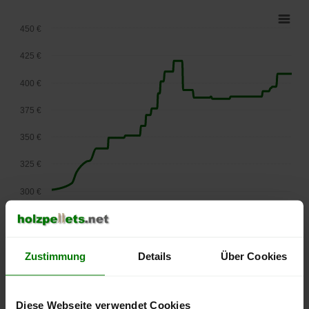
450 €
425 €
400 €
375 €
350 €
325 €
300 €
275 €
September
Januar
Mai
2025
2026
2026
Zustimmung
Details
Über Cookies
lose Ware
Die aktuelle Preisentwicklung für Holzpellets in Österreich
können Sie jederzeit auf unserer
Pelletspreise
-Seite
Diese Webseite verwendet Cookies