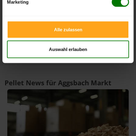
Marketing
08.08.2026
08.07.2026
3 Monate
408,00 €
386,99 €
08.08.2026
09.05.2026
Alle zulassen
1 Jahr
420,00 €
301,00 €
10.02.2026
08.08.2025
Auswahl erlauben
Pellet News für Aggsbach Markt