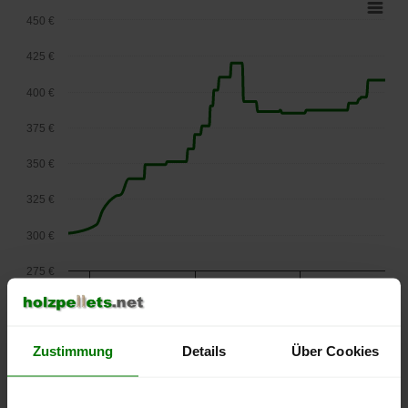
450 €
425 €
400 €
375 €
350 €
325 €
300 €
275 €
September
Januar
Mai
2025
2026
2026
lose Ware
Zustimmung
Details
Über Cookies
Die aktuelle Preisentwicklung für Holzpellets in Österreich
können Sie jederzeit auf unserer
Pelletspreise
-Seite
nachvollziehen.