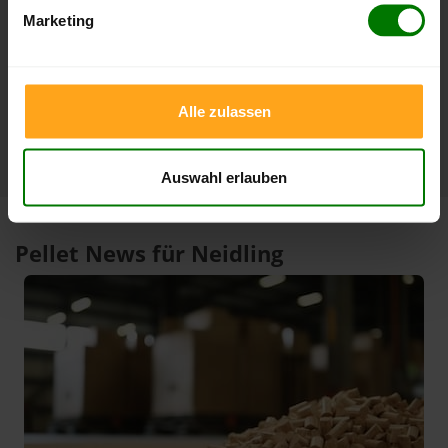
Marketing
3 Monate
408,00 €
385,00 €
06.08.2026
06.05.2026
1 Jahr
420,00 €
301,00 €
10.02.2026
06.08.2025
Alle zulassen
Auswahl erlauben
Pellet News für Neidling