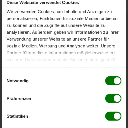
Diese Webseite verwendet Cookies
Wir verwenden Cookies, um Inhalte und Anzeigen zu
personalisieren, Funktionen für soziale Medien anbieten
zu können und die Zugriffe auf unsere Website zu
Höchst- und Tiefststände der
analysieren. Außerdem geben wir Informationen zu Ihrer
Pelletspreise in Neidling
Verwendung unserer Website an unsere Partner für
soziale Medien, Werbung und Analysen weiter. Unsere
Partner führen diese Informationen möglicherweise mit
Die Tabelle zeigt die
Höchst- und Tiefststände der
weiteren Daten zusammen, die Sie ihnen bereitgestellt
Pelletspreise für lose Holzpellets
. Das dazugehörige
haben oder die sie im Rahmen Ihrer Nutzung der Dienste
Datum zeigt, wann der Höchst- oder Tiefststand im
gesammelt haben.
jeweiligen Zeitraum erreicht wurde.
Einwilligungsauswahl
Notwendig
Hier finden Sie unser
Impressum
und unsere
Lose Holzpellets
Datenschutzerklärung
.
Präferenzen
Zeitraum
Höchststand
Tiefststand
Statistiken
4 Wochen
408,00 €
394,00 €
06.08.2026
06.07.2026