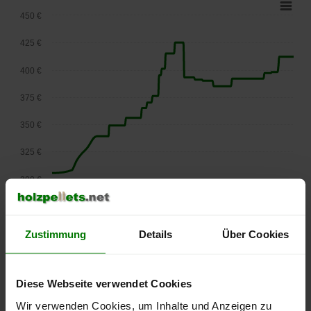
450 €
425 €
400 €
375 €
350 €
325 €
300 €
275 €
September
Januar
Mai
2025
2026
2026
Zustimmung
Details
Über Cookies
lose Ware
Die aktuelle Preisentwicklung für Holzpellets in Österreich
Diese Webseite verwendet Cookies
können Sie jederzeit auf unserer
Pelletspreise
-Seite
Wir verwenden Cookies, um Inhalte und Anzeigen zu
nachvollziehen.