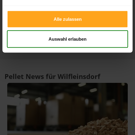
3 Monate
412,00 €
391,99 €
08.08.2026
09.05.2026
Alle zulassen
1 Jahr
424,99 €
305,33 €
10.02.2026
08.08.2025
Auswahl erlauben
Pellet News für Wilfleinsdorf