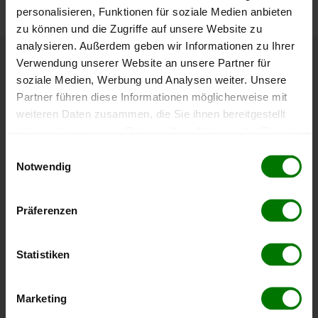
personalisieren, Funktionen für soziale Medien anbieten
zu können und die Zugriffe auf unsere Website zu
analysieren. Außerdem geben wir Informationen zu Ihrer
Verwendung unserer Website an unsere Partner für
Höchst- und Tiefststände der
soziale Medien, Werbung und Analysen weiter. Unsere
Pelletspreise in Wilfleinsdorf
Partner führen diese Informationen möglicherweise mit
weiteren Daten zusammen, die Sie ihnen bereitgestellt
haben oder die sie im Rahmen Ihrer Nutzung der Dienste
Die Tabelle zeigt die
Höchst- und Tiefststände der
gesammelt haben.
Pelletspreise für lose Holzpellets
. Das dazugehörige
Einwilligungsauswahl
Datum zeigt, wann der Höchst- oder Tiefststand im
Notwendig
Hier finden Sie unser
Impressum
und unsere
jeweiligen Zeitraum erreicht wurde.
Datenschutzerklärung
.
Präferenzen
Lose Holzpellets
Statistiken
Zeitraum
Höchststand
Tiefststand
Marketing
4 Wochen
412,00 €
398,01 €
08.08.2026
09.07.2026