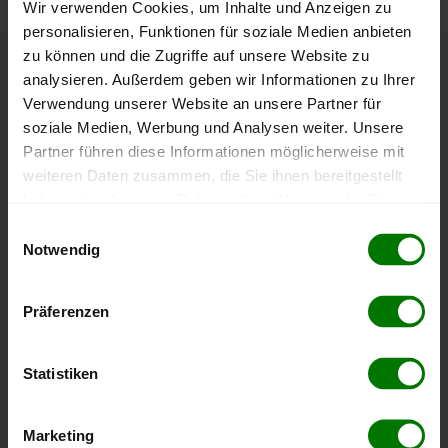
Wir verwenden Cookies, um Inhalte und Anzeigen zu
personalisieren, Funktionen für soziale Medien anbieten
zu können und die Zugriffe auf unsere Website zu
analysieren. Außerdem geben wir Informationen zu Ihrer
Höchst- und Tiefststände der
Verwendung unserer Website an unsere Partner für
Pelletspreise in Opponitz
soziale Medien, Werbung und Analysen weiter. Unsere
Partner führen diese Informationen möglicherweise mit
Die Tabelle zeigt die
Höchst- und Tiefststände der
weiteren Daten zusammen, die Sie ihnen bereitgestellt
Pelletspreise für lose Holzpellets
. Das dazugehörige
haben oder die sie im Rahmen Ihrer Nutzung der Dienste
Datum zeigt, wann der Höchst- oder Tiefststand im
gesammelt haben.
Einwilligungsauswahl
jeweiligen Zeitraum erreicht wurde.
Notwendig
Hier finden Sie unser
Impressum
und unsere
Datenschutzerklärung
.
Lose Holzpellets
Präferenzen
Zeitraum
Höchststand
Tiefststand
Statistiken
4 Wochen
412,00 €
412,00 €
10.08.2026
10.08.2026
Marketing