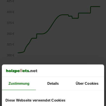
425 €
400 €
375 €
350 €
325 €
300 €
275 €
September
Januar
Mai
2025
2026
2026
lose Ware
Zustimmung
Details
Über Cookies
Die aktuelle Preisentwicklung für Holzpellets in Österreich
können Sie jederzeit auf unserer
Pelletspreise
-Seite
Diese Webseite verwendet Cookies
nachvollziehen.