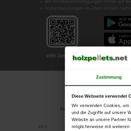
Mit Preisbenachrichtigungen immer auf de
Preisentwicklungen im Chart einfach nachv
oder zuerst mehr über unsere App er
Zustimmung
Diese Webseite verwendet 
Wir verwenden Cookies, um I
Pelletspreise in Neutal für 1 Ton
und die Zugriffe auf unsere 
Website an unsere Partner fü
möglicherweise mit weiteren
450 €