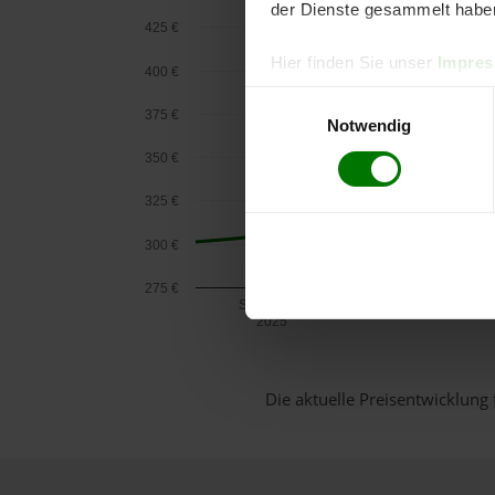
der Dienste gesammelt habe
425 €
Hier finden Sie unser
Impre
400 €
Einwilligungsauswahl
375 €
Notwendig
350 €
325 €
300 €
275 €
September
2025
Die aktuelle Preisentwicklung 