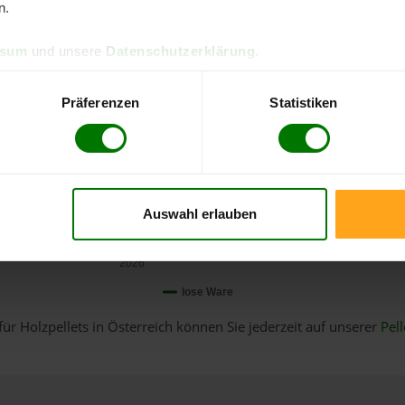
n.
ssum
und unsere
Datenschutzerklärung
.
Präferenzen
Statistiken
Auswahl erlauben
Januar
2026
lose Ware
für Holzpellets in Österreich können Sie jederzeit auf unserer
Pell