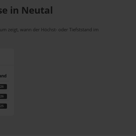
se in Neutal
um zeigt, wann der Höchst- oder Tiefststand im
tand
026
026
025