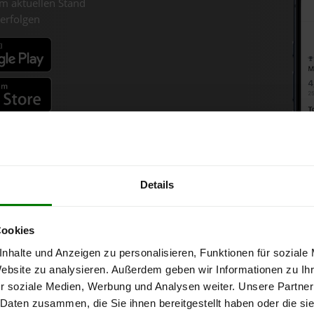
m aktuellen Stand
erfolgen
fahren
Details
Holzpellets-Chart für Neutal
Cookies
nhalte und Anzeigen zu personalisieren, Funktionen für soziale
ne bei Abnahme
von 6 Tonnen loser Ware
in DINplus-/ENplus-Qualitä
Website zu analysieren. Außerdem geben wir Informationen zu I
r soziale Medien, Werbung und Analysen weiter. Unsere Partner
 Daten zusammen, die Sie ihnen bereitgestellt haben oder die s