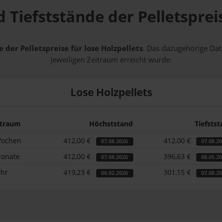
 Tiefststände der Pelletsprei
 der Pelletspreise für lose Holzpellets
. Das dazugehörige Dat
jeweiligen Zeitraum erreicht wurde.
Lose Holzpellets
itraum
Höchststand
Tiefsts
Wochen
412,00 €
412,00 €
07.08.2026
07.08.2
Monate
412,00 €
396,63 €
07.08.2026
08.05.2
ahr
419,23 €
301,15 €
06.02.2026
07.08.2