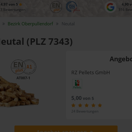
4,97 von 5
4,90 
83 Bewertungen
316 Be
Bezirk
Oberpullendorf
Neutal
Neutal (PLZ 7343)
Angebo
RZ Pellets GmbH
AT007-1
5,00
von 5
24 Bewertungen