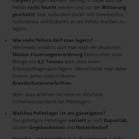
Carport
gelagert werden. Wichtig ist dabei dass die
Pellets
nicht feucht
werden und vor der
Witterung
geschützt
sind. Außerdem bieten sich Gewebesilos,
Außentanks, und Erdtanks an um Pellets draußen zu
lagern.
Wie viele Pellets darf man lagern?
Wie bereits erwähnt, darf man nach der deutschen
Muster-Feuerungsverordnung
Pellets unter einer
Menge von
6,5 Tonnen
auch ohne einen
Brennstofflagerraum lagern. Überschreitet man diese
Grenze, gelten jedoch diverse
Brandschutzvorschriften
.
Mehr dazu erfahren Sie oben im Abschnitt
Sicherheitsstandards bei Pelletlagern.
Welches Pelletlager ist am günstigsten?
Das günstigste Pelletlager
variiert
je nach
Kapazität
,
lokalen
Gegebenheiten
und
Nutzerbedarf
.
Gewebe- und Sacksilos
sind oft
preiswert
und für