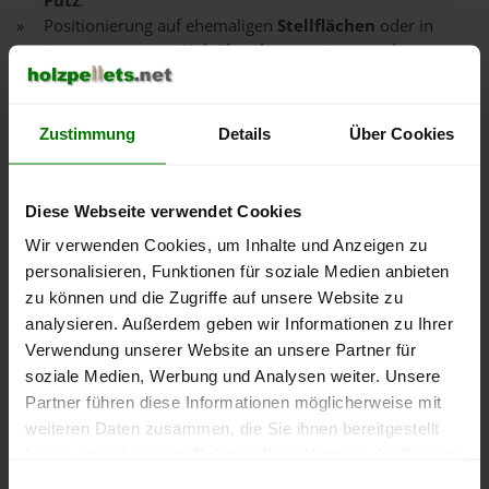
Putz
.
Positionierung auf ehemaligen
Stellflächen
oder in
Lagerräumen von
Heizöltanks
, was einen
geringeren
baulichen Aufwand
führt oder auch den
Eigenbau
ermöglicht.
Zustimmung
Details
Über Cookies
Diese Webseite verwendet Cookies
Wir verwenden Cookies, um Inhalte und Anzeigen zu
personalisieren, Funktionen für soziale Medien anbieten
zu können und die Zugriffe auf unsere Website zu
analysieren. Außerdem geben wir Informationen zu Ihrer
Verwendung unserer Website an unsere Partner für
soziale Medien, Werbung und Analysen weiter. Unsere
Partner führen diese Informationen möglicherweise mit
weiteren Daten zusammen, die Sie ihnen bereitgestellt
haben oder die sie im Rahmen Ihrer Nutzung der Dienste
Pelletbunker aus Holz mit Schrägboden
gesammelt haben.
Einwilligungsauswahl