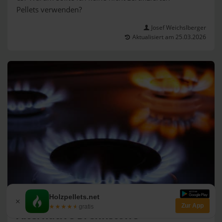
Pellets verwenden?
Josef Weichslberger
Aktualisiert am 25.03.2026
Holzpellets.net
×
Zur App
★★★★★
★★★★★
gratis
Alternative Brennstoffe