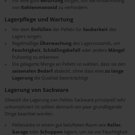
Für eine gute
Belüftung
sorgen, um die Ansammlung
von
Kohlenmonoxid
zu verhindern.
Lagerpflege und Wartung
Vor dem
Einfüllen
der Pellets für
Sauberkeit
des
Lagers sorgen.
Regelmäßige
Überwachung
des Lagerzustands, um
Feuchtigkeit
,
Schädlingsbefall
oder andere
Mängel
frühzeitig zu erkennen
Die gelagerte Menge an Pellets so wählen, dass sie den
saisonalen Bedarf
abdeckt, ohne dass eine
zu lange
Lagerung
die Qualität beeinträchtigt
Lagerung von Sackware
Obwohl die Lagerung von Pellets Sackware prinzipiell sehr
unkompliziert ist sollten dennoch ein paar grundlegende
Dinge beachtet werden.
Pelletsäcke in einem gut belüfteten Raum wie
Keller
,
Garage
oder
Schuppen
lagern, um sie vor Feuchtigkeit