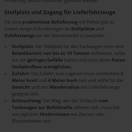
Förderung deutlich einfacher gestaltet werden.
Stellplatz und Zugang für Lieferfahrzeuge
Für eine
problemlose Belieferung
mit Pellets gibt es
zudem einige Anforderungen an
Stellplätze
und
Zufahrtswege
bei der Standortwahl zu beachten.
Stellplatz
: Der Stellplatz für den Tankwagen muss eine
Belastbarkeit von bis zu 10 Tonnen
aufweisen, sollte
nur ein
geringes Gefälle
haben und muss einen
freien
Verkehrsfluss ermöglichen
.
Zufahrt
: Die Zufahrt zum Lagerort muss mindestens
3
Meter breit
und
4 Meter hoch
sein und sollte für das
Gewicht
und den
Wenderadius
des Lieferfahrzeugs
geeignet sein.
Schlauchweg
: Der Weg, den der Schlauch
vom
Tankwagen zur Befüllstelle
nehmen soll, muss frei
von jeglichen
Hindernissen
wie Zäunen oder
Blumenbeeten sein.