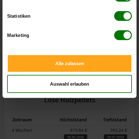
Statistiken
Höchst- und Tiefststände der
Pelletspreise in Hohenweiler
Marketing
Die Tabellen zeigen die
Höchst- und Tiefststände der
Pelletspreise für lose Holzpellets und Holzpellets
Alle zulassen
Sackware in Hohenweiler
. Das dazugehörige Datum zeigt,
wann der Höchst- oder Tiefststand im jeweiligen Zeitraum
erreicht wurde.
Auswahl erlauben
Lose Holzpellets
Zeitraum
Höchststand
Tiefststand
4 Wochen
415,84 €
393,24 €
08.08.2026
09.07.2026