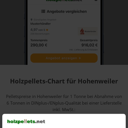
Holzpellets-Chart für Hohenweiler
Pelletspreise in Hohenweiler für 1 Tonne bei Abnahme
von
6 Tonnen
in DINplus-/ENplus-Qualität bei einer Lieferstelle
inkl. MwSt.:
600 €