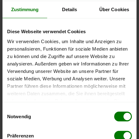
Zustimmung
Details
Über Cookies
400 €
Diese Webseite verwendet Cookies
Wir verwenden Cookies, um Inhalte und Anzeigen zu
personalisieren, Funktionen für soziale Medien anbieten
zu können und die Zugriffe auf unsere Website zu
200 €
analysieren. Außerdem geben wir Informationen zu Ihrer
Verwendung unserer Website an unsere Partner für
soziale Medien, Werbung und Analysen weiter. Unsere
0 €
Partner führen diese Informationen möglicherweise mit
September
Januar
Mai
weiteren Daten zusammen, die Sie ihnen bereitgestellt
2025
2026
2026
haben oder die sie im Rahmen Ihrer Nutzung der Dienste
lose Ware
Sackware
gesammelt haben.
Einwilligungsauswahl
Die aktuelle Preisentwicklung für Holzpellets in Österreich
Notwendig
können Sie jederzeit auf unserer
Pelletspreise
-Seite
Hier finden Sie unser
Impressum
und unsere
nachvollziehen.
Datenschutzerklärung
.
Präferenzen