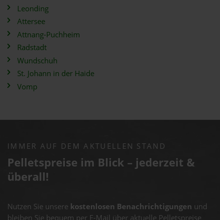
Leonding
Attersee
Attnang-Puchheim
Radstadt
Wundschuh
St. Johann in der Haide
Vomp
IMMER AUF DEM AKTUELLEN STAND
Pelletspreise im Blick – jederzeit &
überall!
Nutzen Sie unsere
kostenlosen Benachrichtigungen
und
bleiben Sie bequem per E-Mail über aktuelle Pelletspreise