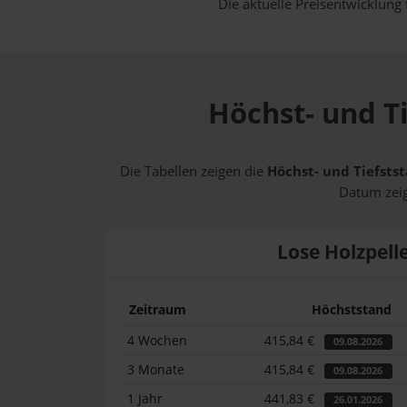
Die aktuelle Preisentwicklung 
Höchst- und Ti
Die Tabellen zeigen die
Höchst- und Tiefstst
Datum zeig
Lose Holzpell
Zeitraum
Höchststand
4 Wochen
415,84 €
09.08.2026
3 Monate
415,84 €
09.08.2026
1 Jahr
441,83 €
26.01.2026