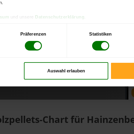
n.
ssum
und unsere
Datenschutzerklärung
.
d direkt online bestellen
m aktuellen Stand
Präferenzen
Statistiken
erfolgen
Auswahl erlauben
fahren
lzpellets-Chart für Hainzenb