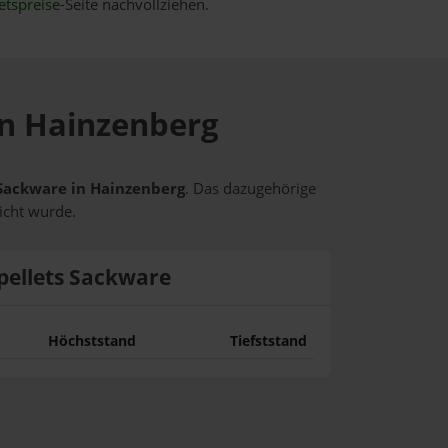
etspreise
-Seite nachvollziehen.
 in Hainzenberg
s Sackware in Hainzenberg
. Das dazugehörige
icht wurde.
pellets Sackware
Höchststand
Tiefststand