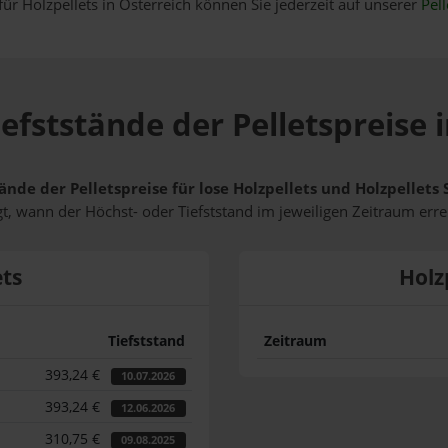
für Holzpellets in Österreich können Sie jederzeit auf unserer
Pell
efststände der Pelletspreise
ände der Pelletspreise für lose Holzpellets und Holzpellet
t, wann der Höchst- oder Tiefststand im jeweiligen Zeitraum erre
ets
Holz
Tiefststand
Zeitraum
393,24 €
10.07.2026
393,24 €
12.06.2026
310,75 €
09.08.2025