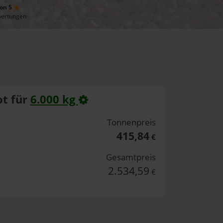
von 5
wertungen
t für
6.000 kg
Tonnenpreis
415,84
€
Gesamtpreis
2.534,59
€