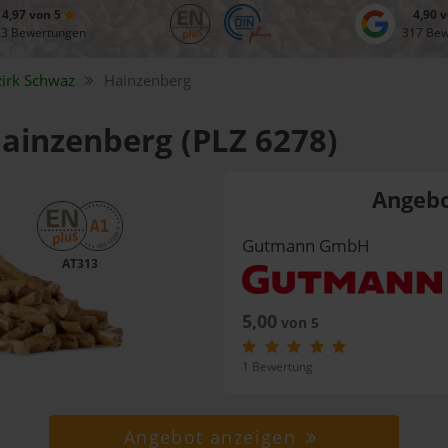
4,97 von 5
4,90 
83 Bewertungen
317 Be
zirk
Schwaz
Hainzenberg
Hainzenberg (PLZ 6278)
Angebo
Gutmann GmbH
AT313
5,00
von 5
1 Bewertung
Angebot anzeigen