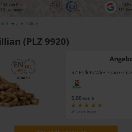
4,97 von 5
4,90 
83 Bewertungen
316 Be
zirk
Lienz
Sillian
illian (PLZ 9920)
Angebo
RZ Pellets Wiesenau Gmb
AT007-3
5,00
von 5
24 Bewertungen