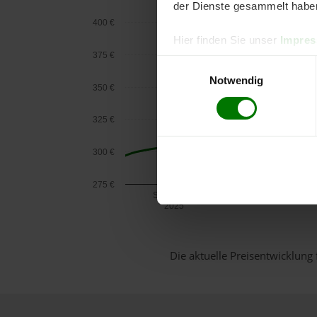
der Dienste gesammelt habe
400 €
Hier finden Sie unser
Impre
375 €
Einwilligungsauswahl
Notwendig
350 €
325 €
300 €
275 €
September
2025
Die aktuelle Preisentwicklung 