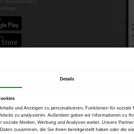
m aktuellen Stand
erfolgen
fahren
Details
Holzpellets-Chart für Sillian
Cookies
nhalte und Anzeigen zu personalisieren, Funktionen für soziale
ne bei Abnahme
von 6 Tonnen loser Ware
in DINplus-/ENplus-Qualität
Website zu analysieren. Außerdem geben wir Informationen zu I
r soziale Medien, Werbung und Analysen weiter. Unsere Partner
 Daten zusammen, die Sie ihnen bereitgestellt haben oder die s