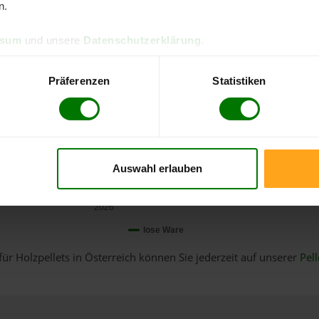
n.
ssum
und unsere
Datenschutzerklärung
.
Präferenzen
Statistiken
Auswahl erlauben
Januar
2026
lose Ware
für Holzpellets in Österreich können Sie jederzeit auf unserer
Pell