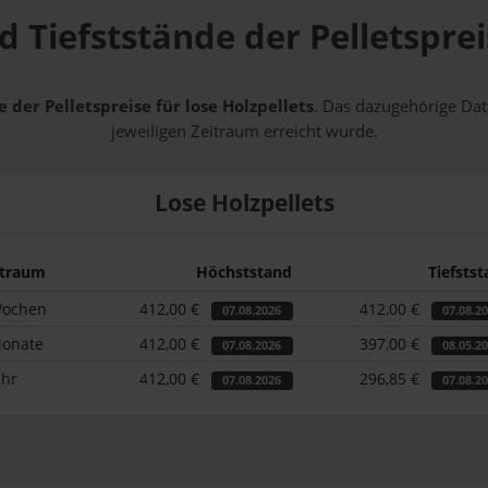
 Tiefststände der Pelletspreis
 der Pelletspreise für lose Holzpellets
. Das dazugehörige Dat
jeweiligen Zeitraum erreicht wurde.
Lose Holzpellets
itraum
Höchststand
Tiefsts
Wochen
412,00 €
412,00 €
07.08.2026
07.08.2
Monate
412,00 €
397,00 €
07.08.2026
08.05.2
ahr
412,00 €
296,85 €
07.08.2026
07.08.2