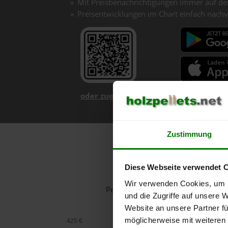
Mit Preisbenachrichtigungen immer auf de
Preisentwicklungen im Chart einfach nachv
oder zuerst mehr über unsere App er
Zustimmung
Diese Webseite verwendet 
Wir verwenden Cookies, um I
Pelletspreise in Sillian für 1 Ton
und die Zugriffe auf unsere 
Website an unsere Partner fü
möglicherweise mit weiteren
425 €