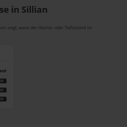
e in Sillian
um zeigt, wann der Höchst- oder Tiefststand im
tand
026
026
025