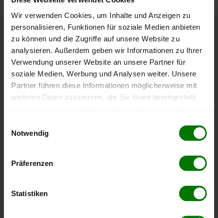
Wir verwenden Cookies, um Inhalte und Anzeigen zu
personalisieren, Funktionen für soziale Medien anbieten
zu können und die Zugriffe auf unsere Website zu
Höchst- und Tiefststände der
analysieren. Außerdem geben wir Informationen zu Ihrer
Pelletspreise in Maishofen
Verwendung unserer Website an unsere Partner für
soziale Medien, Werbung und Analysen weiter. Unsere
Die Tabelle zeigt die
Höchst- und Tiefststände der
Partner führen diese Informationen möglicherweise mit
Pelletspreise für lose Holzpellets
. Das dazugehörige
weiteren Daten zusammen, die Sie ihnen bereitgestellt
Datum zeigt, wann der Höchst- oder Tiefststand im
haben oder die sie im Rahmen Ihrer Nutzung der Dienste
jeweiligen Zeitraum erreicht wurde.
gesammelt haben.
Einwilligungsauswahl
Notwendig
Hier finden Sie unser
Impressum
und unsere
Lose Holzpellets
Datenschutzerklärung
.
Präferenzen
Zeitraum
Höchststand
Tiefststand
Statistiken
4 Wochen
435,39 €
412,79 €
08.08.2026
09.07.2026