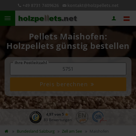
+49 8731 7409626
kontakt@holzpellets.net
Pellets Maishofen:
Holzpellets günstig bestellen
Ihre Postleitzahl
Preis berechnen
4,97 von 5
83 Bewertungen
Bundesland
Salzburg
Zell am See
Maishofen