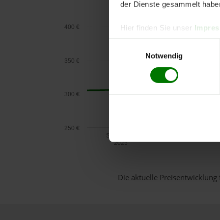
der Dienste gesammelt habe
400 €
Hier finden Sie unser
Impre
Einwilligungsauswahl
Notwendig
350 €
300 €
250 €
September
2025
Die aktuelle Preisentwicklung 