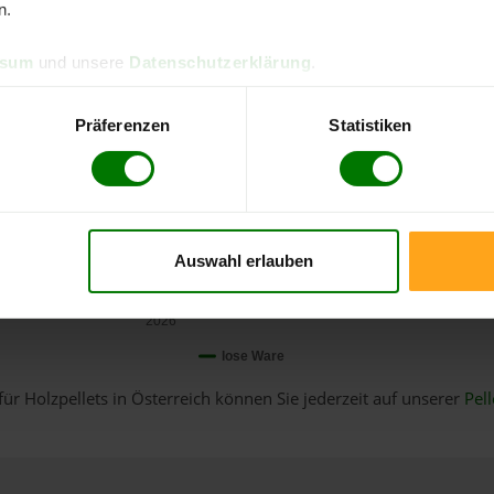
n.
ssum
und unsere
Datenschutzerklärung
.
Präferenzen
Statistiken
Auswahl erlauben
Januar
2026
lose Ware
für Holzpellets in Österreich können Sie jederzeit auf unserer
Pell