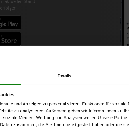
m aktuellen Stand
erfolgen
fahren
Details
lets-Chart für Henndorf am W
Cookies
nhalte und Anzeigen zu personalisieren, Funktionen für soziale
r 1 Tonne bei Abnahme
von 6 Tonnen loser Ware
in DINplus-/ENplus
Website zu analysieren. Außerdem geben wir Informationen zu I
r soziale Medien, Werbung und Analysen weiter. Unsere Partner
 Daten zusammen, die Sie ihnen bereitgestellt haben oder die s