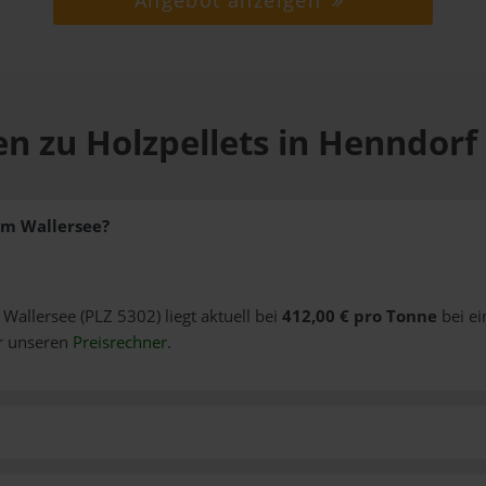
Angebot anzeigen
en zu Holzpellets in Henndorf
am Wallersee?
 Wallersee (PLZ 5302) liegt aktuell bei
412,00 € pro Tonne
bei ei
er unseren
Preisrechner
.