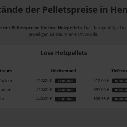
tände der Pelletspreise in H
 der Pelletspreise für lose Holzpellets
. Das dazugehörige Dat
jeweiligen Zeitraum erreicht wurde.
Lose Holzpellets
itraum
Höchststand
Tiefsts
Wochen
412,00 €
412,00 €
07.08.2026
07.08.2
Monate
412,00 €
397,00 €
07.08.2026
08.05.2
ahr
440,00 €
305,33 €
15.01.2026
07.08.2