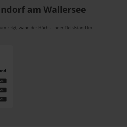
enndorf am Wallersee
um zeigt, wann der Höchst- oder Tiefststand im
tand
026
026
025