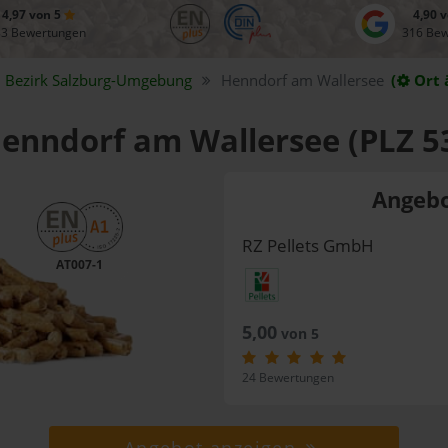
4,97 von 5
4,90 
83 Bewertungen
316 Be
Bezirk
Salzburg-Umgebung
Henndorf am Wallersee
(
Ort 
 Henndorf am Wallersee (PLZ 5
Angebo
RZ Pellets GmbH
AT007-1
5,00
von 5
24 Bewertungen