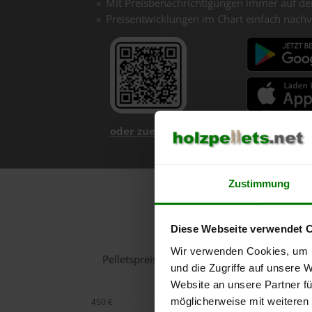
Mit Preisbenachrichtigungen immer auf de
Preisentwicklungen im Chart einfach nachv
oder zuerst mehr über unsere App er
Zustimmung
Holzpel
Diese Webseite verwendet 
Wir verwenden Cookies, um I
Pelletspreise in Henndorf am Wallersee fü
und die Zugriffe auf unsere 
Website an unsere Partner fü
möglicherweise mit weiteren
450 €