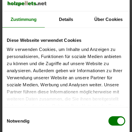
lose Ware
Die aktuelle Preisentwicklung für Holzpellets in Österreich
Zustimmung
Details
Über Cookies
können Sie jederzeit auf unserer
Pelletspreise
-Seite
nachvollziehen.
Diese Webseite verwendet Cookies
Wir verwenden Cookies, um Inhalte und Anzeigen zu
personalisieren, Funktionen für soziale Medien anbieten
Höchst- und Tiefststände der
zu können und die Zugriffe auf unsere Website zu
Pelletspreise in St. Georgen im
analysieren. Außerdem geben wir Informationen zu Ihrer
Attergau
Verwendung unserer Website an unsere Partner für
soziale Medien, Werbung und Analysen weiter. Unsere
Partner führen diese Informationen möglicherweise mit
Die Tabelle zeigt die
Höchst- und Tiefststände der
weiteren Daten zusammen, die Sie ihnen bereitgestellt
Pelletspreise für lose Holzpellets
. Das dazugehörige
haben oder die sie im Rahmen Ihrer Nutzung der Dienste
Datum zeigt, wann der Höchst- oder Tiefststand im
gesammelt haben.
jeweiligen Zeitraum erreicht wurde.
Einwilligungsauswahl
Notwendig
Hier finden Sie unser
Impressum
und unsere