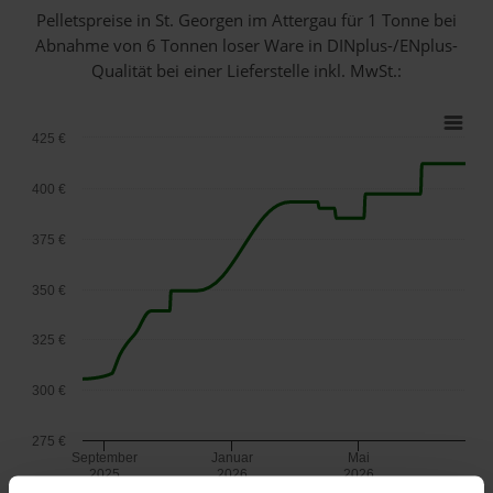
Pelletspreise in St. Georgen im Attergau für 1 Tonne bei
Abnahme
von 6 Tonnen loser Ware
in DINplus-/ENplus-
Qualität bei einer Lieferstelle inkl. MwSt.:
425 €
400 €
375 €
350 €
325 €
300 €
275 €
September
Januar
Mai
2025
2026
2026