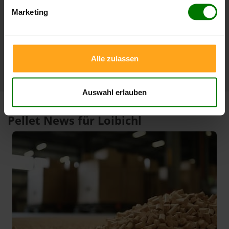
3 Monate
412,00 €
397,00 €
Marketing
07.08.2026
08.05.2026
1 Jahr
412,00 €
305,33 €
07.08.2026
07.08.2025
Alle zulassen
Auswahl erlauben
Pellet News für Loibichl