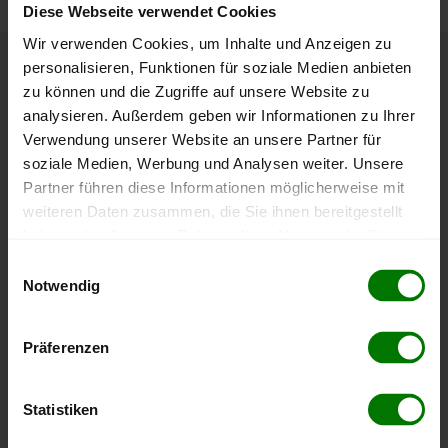
Diese Webseite verwendet Cookies
Wir verwenden Cookies, um Inhalte und Anzeigen zu
personalisieren, Funktionen für soziale Medien anbieten
Höchst- und Tiefststände der
zu können und die Zugriffe auf unsere Website zu
Pelletspreise in Loibichl
analysieren. Außerdem geben wir Informationen zu Ihrer
Verwendung unserer Website an unsere Partner für
soziale Medien, Werbung und Analysen weiter. Unsere
Die Tabelle zeigt die
Höchst- und Tiefststände der
Partner führen diese Informationen möglicherweise mit
Pelletspreise für lose Holzpellets
. Das dazugehörige
weiteren Daten zusammen, die Sie ihnen bereitgestellt
Datum zeigt, wann der Höchst- oder Tiefststand im
haben oder die sie im Rahmen Ihrer Nutzung der Dienste
jeweiligen Zeitraum erreicht wurde.
gesammelt haben.
Einwilligungsauswahl
Notwendig
Lose Holzpellets
Hier finden Sie unser
Impressum
und unsere
Datenschutzerklärung
.
Präferenzen
Zeitraum
Höchststand
Tiefststand
4 Wochen
412,00 €
412,00 €
Statistiken
07.08.2026
07.08.2026