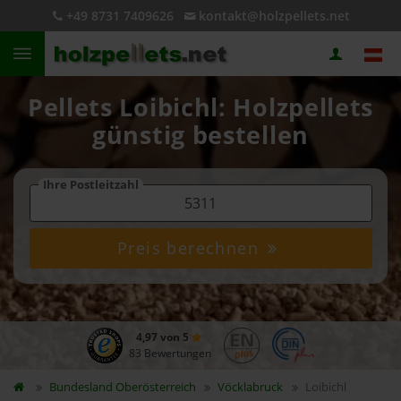
+49 8731 7409626
kontakt@holzpellets.net
Pellets Loibichl: Holzpellets
günstig bestellen
Ihre Postleitzahl
Preis berechnen
4,97 von 5
83 Bewertungen
Bundesland
Oberösterreich
Vöcklabruck
Loibichl