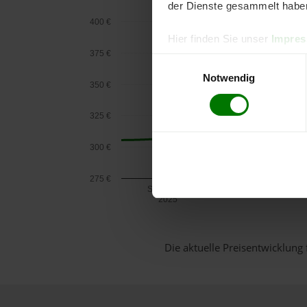
der Dienste gesammelt habe
400 €
Hier finden Sie unser
Impre
375 €
Einwilligungsauswahl
Notwendig
350 €
325 €
300 €
275 €
September
2025
Die aktuelle Preisentwicklung 