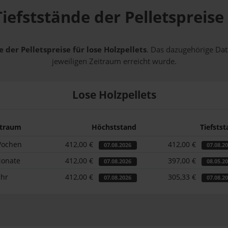
iefststände der Pelletspreis
 der Pelletspreise für lose Holzpellets
. Das dazugehörige Dat
jeweiligen Zeitraum erreicht wurde.
Lose Holzpellets
itraum
Höchststand
Tiefsts
Wochen
412,00 €
412,00 €
07.08.2026
07.08.2
Monate
412,00 €
397,00 €
07.08.2026
08.05.2
ahr
412,00 €
305,33 €
07.08.2026
07.08.2