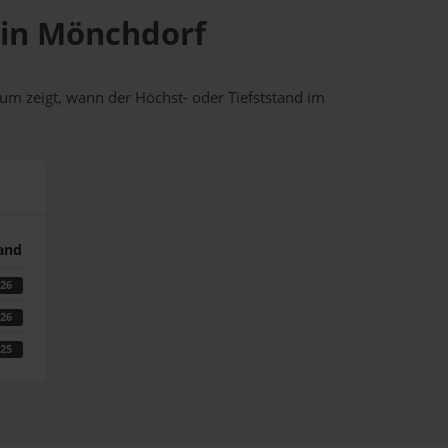
e in Mönchdorf
um zeigt, wann der Höchst- oder Tiefststand im
tand
026
026
025