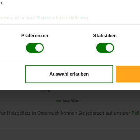
n.
ssum
und unsere
Datenschutzerklärung
.
Präferenzen
Statistiken
Auswahl erlauben
Januar
2026
lose Ware
für Holzpellets in Österreich können Sie jederzeit auf unserer
Pell