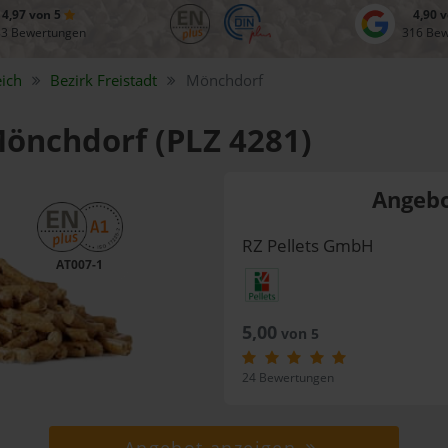
4,97 von 5
4,90 
83 Bewertungen
316 Be
ich
Bezirk
Freistadt
Mönchdorf
Mönchdorf (PLZ 4281)
Angebo
RZ Pellets GmbH
AT007-1
5,00
von 5
24 Bewertungen