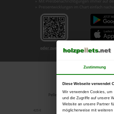
Mit Preisbenachrichtigungen immer auf de
Preisentwicklungen im Chart einfach nachv
oder zuerst mehr über unsere App er
Zustimmung
H
Diese Webseite verwendet 
Wir verwenden Cookies, um I
Pelletspreise in Mönchdorf für 1 T
und die Zugriffe auf unsere 
Website an unsere Partner fü
möglicherweise mit weiteren
425 €