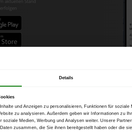
m aktuellen Stand
erfolgen
fahren
Details
olzpellets-Chart für Mönchdo
Cookies
nhalte und Anzeigen zu personalisieren, Funktionen für soziale
onne bei Abnahme
von 6 Tonnen loser Ware
in DINplus-/ENplus-Quali
Website zu analysieren. Außerdem geben wir Informationen zu I
r soziale Medien, Werbung und Analysen weiter. Unsere Partner
 Daten zusammen, die Sie ihnen bereitgestellt haben oder die s