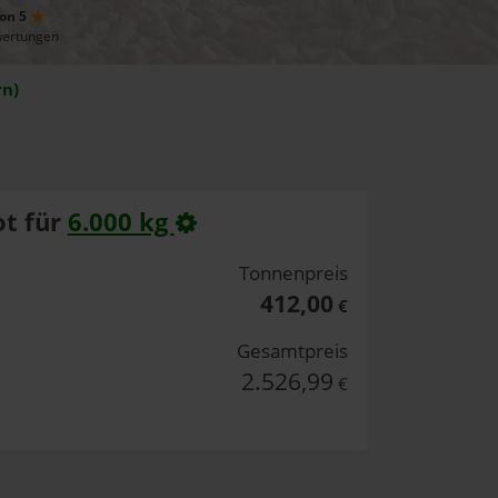
von 5
wertungen
rn)
t für
6.000 kg
Tonnenpreis
412,00
€
Gesamtpreis
2.526,99
€