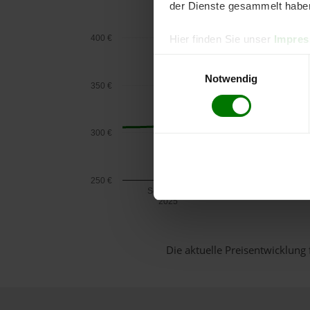
der Dienste gesammelt habe
400 €
Hier finden Sie unser
Impre
Einwilligungsauswahl
Notwendig
350 €
300 €
250 €
September
2025
Die aktuelle Preisentwicklung 