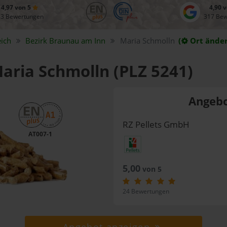
4,97 von 5
4,90 
83 Bewertungen
317 Be
ich
Bezirk
Braunau am Inn
Maria Schmolln
(
Ort ände
Maria Schmolln (PLZ 5241)
Angebo
RZ Pellets GmbH
AT007-1
5,00
von 5
24 Bewertungen