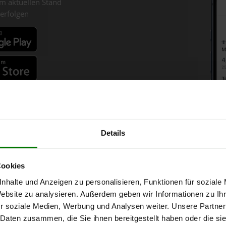
m aktuellen Stand
erfolgen
fahren
Details
zpellets-Chart für Maria Schm
Cookies
nhalte und Anzeigen zu personalisieren, Funktionen für soziale
 Tonne bei Abnahme
von 6 Tonnen loser Ware
in DINplus-/ENplus-Qua
Website zu analysieren. Außerdem geben wir Informationen zu I
r soziale Medien, Werbung und Analysen weiter. Unsere Partner
 Daten zusammen, die Sie ihnen bereitgestellt haben oder die s