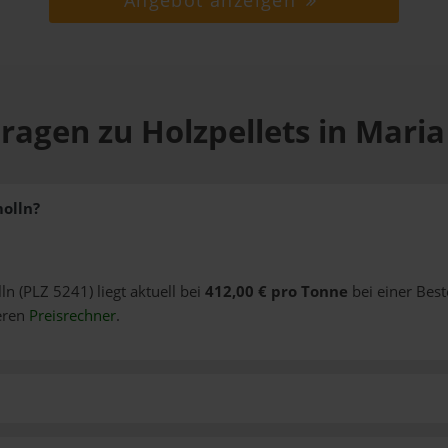
Angebot anzeigen
ragen zu Holzpellets in Mari
molln?
ln (PLZ 5241) liegt aktuell bei
412,00 € pro Tonne
bei einer Bes
eren
Preisrechner
.