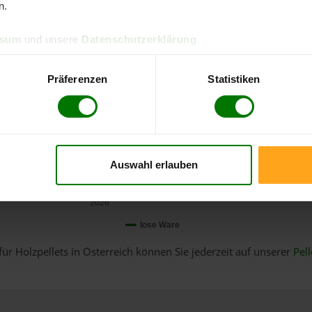
n.
ssum
und unsere
Datenschutzerklärung
.
Präferenzen
Statistiken
Auswahl erlauben
Januar
2026
lose Ware
für Holzpellets in Österreich können Sie jederzeit auf unserer
Pell