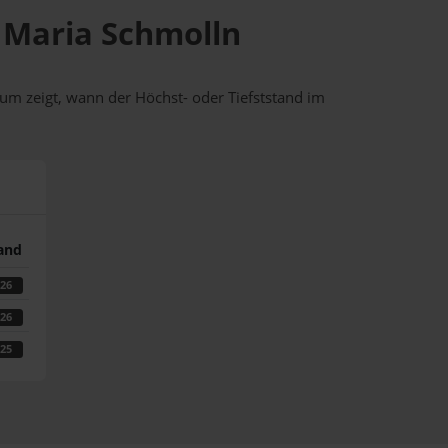
n Maria Schmolln
um zeigt, wann der Höchst- oder Tiefststand im
tand
026
026
025