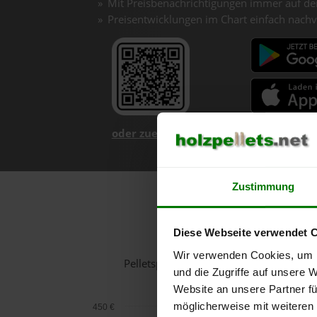
Mit Preisbenachrichtigungen immer auf de
Preisentwicklungen im Chart einfach nachv
oder zuerst mehr über unsere App er
Zustimmung
Hol
Diese Webseite verwendet 
Wir verwenden Cookies, um I
Pelletspreise in Maria Schmolln für 1
und die Zugriffe auf unsere 
Website an unsere Partner fü
möglicherweise mit weiteren
450 €