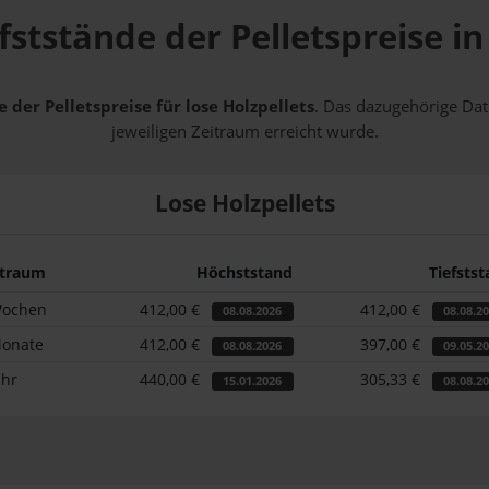
fststände der Pelletspreise i
 der Pelletspreise für lose Holzpellets
. Das dazugehörige Dat
jeweiligen Zeitraum erreicht wurde.
Lose Holzpellets
itraum
Höchststand
Tiefsts
Wochen
412,00 €
412,00 €
08.08.2026
08.08.2
Monate
412,00 €
397,00 €
08.08.2026
09.05.2
ahr
440,00 €
305,33 €
15.01.2026
08.08.2